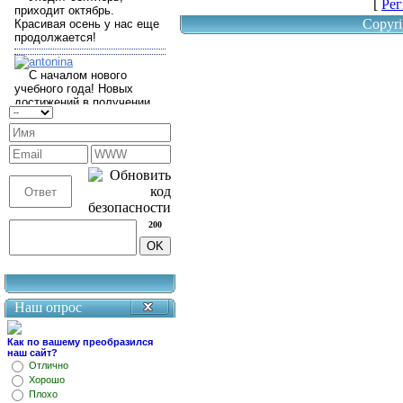
[
Рег
Copyri
200
Наш опрос
Как по вашему преобразился
наш сайт?
Отлично
Хорошо
Плохо