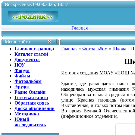
Воскресенье, 09.08.2026, 14:57
Главная
Меню сайта
Главная страница
Главная
»
Фотоальбом
»
Школа
» Ш
Каталог статей
Документы
Шк
НОУ
Форум
История создания МОАУ «НОШ №
Файлы
Фотоальбом
Здание, где размещается наша ш
Эрудит
находилась мужская гимнази
Радио Онлайн
Общеобразовательная средняя шк
Гостевая книга
улице Красная площадь (пото
Обратная связь
Выставочная, и только потом наш а
Доска объявлений
Во время Великой Отечественной
Методичка
(инфекционное отделение).
Юный
исследователь