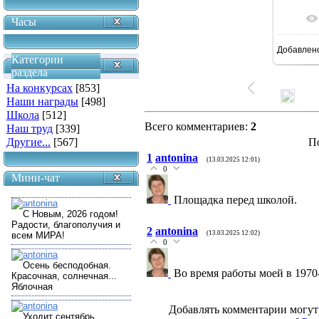
Часы
Добавлен
12
Категории
раздела
На конкурсах
[853]
Наши награды
[498]
Школа
[512]
Всего комментариев
:
2
Наш труд
[339]
Другие...
[567]
П
1
antonina
(13.03.2025 12:01)
0
Мини-чат
Площадка перед школой.
2
antonina
(13.03.2025 12:02)
0
Во время работы моей в 1970-
Добавлять комментарии могут