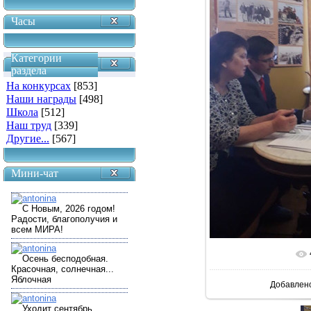
Часы
Категории
раздела
На конкурсах
[853]
Наши награды
[498]
Школа
[512]
Наш труд
[339]
Другие...
[567]
Мини-чат
В реальн
Добавлен