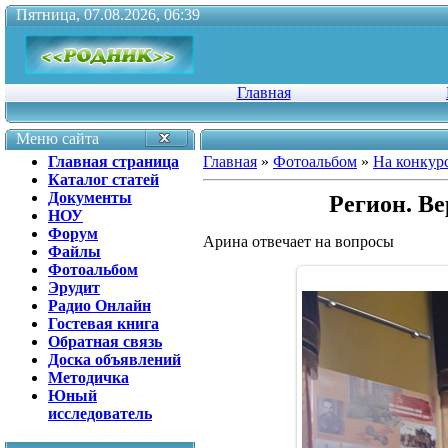
Пятница, 07.08.2026, 06:39
Главная
Меню сайта
Главная страница
Главная
»
Фотоальбом
»
На конкур
Каталог статей
Документы
Регион. Ве
НОУ
Форум
Арина отвечает на вопросы
Файлы
Фотоальбом
Эрудит
Радио Онлайн
Гостевая книга
Обратная связь
Доска объявлений
Методичка
Юный
исследователь