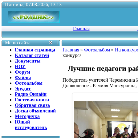
Пятница, 07.08.2026, 13:13
Главная
Меню сайта
Главная страница
Главная
»
Фотоальбом
»
На конкур
Каталог статей
конкурса
Документы
НОУ
Лучшие педагоги ра
Форум
Файлы
Победитель учителей Черемисина И
Фотоальбом
Дошкольное - Рамиля Мансуровна, 
Эрудит
Радио Онлайн
Гостевая книга
Обратная связь
Доска объявлений
Методичка
Юный
исследователь