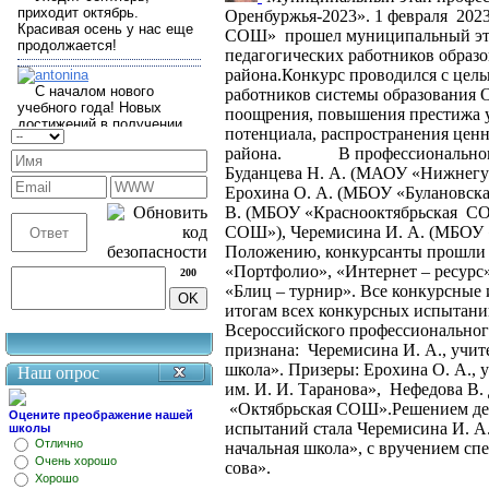
Оренбуржья-2023».
1 февраля 202
СОШ» прошел муниципальный этап
педагогических работников образ
района.
Конкурс проводился с цел
работников системы образования О
поощрения, повышения престижа уч
потенциала, распространения цен
района.
В профессиональном
Буданцева Н. А. (МАОУ «Нижнегу
Ерохина О. А. (МБОУ «Булановска
В. (МБОУ «Краснооктябрьская СО
СОШ»), Черемисина И. А. (МБОУ «
Положению, конкурсанты прошли 
«Портфолио», «Интернет – ресурс»
200
«Блиц – турнир».
Все конкурсные 
итогам всех конкурсных испытани
Всероссийского профессиональног
признана:
Черемисина И. А., учит
школа».
Призеры: Ерохина О. А.,
Наш опрос
им. И. И. Таранова», Нефедова В.
«Октябрьская СОШ».
Решением де
Оцените преображение нашей
испытаний стала Черемисина И. А.
школы
Отлично
начальная школа», с вручением сп
Очень хорошо
сова».
Хорошо