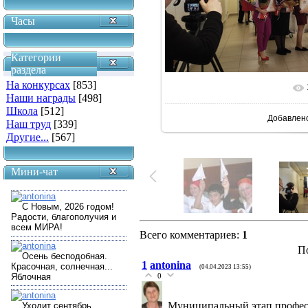
Часы
Категории
раздела
На конкурсах
[853]
В реальн
Наши награды
[498]
Школа
[512]
Добавлен
Наш труд
[339]
Другие...
[567]
Мини-чат
Всего комментариев
:
1
П
1
antonina
(04.04.2023 13:55)
0
Муниципальный этап профес