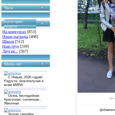
Часы
Категории
раздела
На конкурсах
[853]
Наши награды
[498]
Школа
[512]
Наш труд
[339]
Другие...
[567]
Мини-чат
В реально
Добавлен