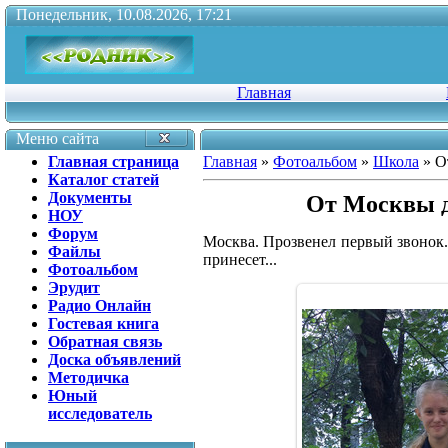
Понедельник, 10.08.2026, 17:21
Главная
Меню сайта
Главная страница
Главная
»
Фотоальбом
»
Школа
» О
Каталог статей
Документы
От Москвы до
НОУ
Форум
Москва. Прозвенел первый звонок.
Файлы
принесет...
Фотоальбом
Эрудит
Радио Онлайн
Гостевая книга
Обратная связь
Доска объявлений
Методичка
Юный
исследователь