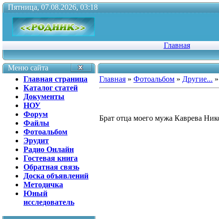
Пятница, 07.08.2026, 03:18
Главная
Меню сайта
Главная страница
Главная
»
Фотоальбом
»
Другие...
»
Каталог статей
Документы
НОУ
Форум
Брат отца моего мужа Каврева Ник
Файлы
Фотоальбом
Эрудит
Радио Онлайн
Гостевая книга
Обратная связь
Доска объявлений
Методичка
Юный
исследователь