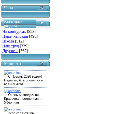
Часы
Категории
раздела
На конкурсах
[853]
Наши награды
[498]
Школа
[512]
Наш труд
[339]
Другие...
[567]
Мини-чат