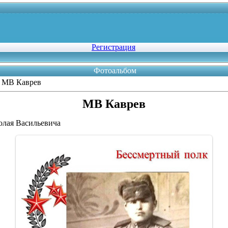
Регистрация
Фотоальбом
 МВ Каврев
МВ Каврев
олая Васильевича