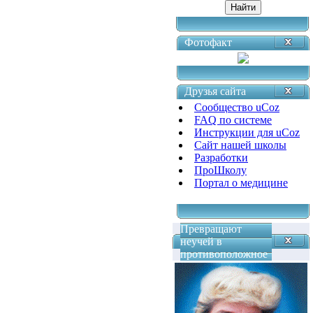
Фотофакт
Друзья сайта
Сообщество uCoz
FAQ по системе
Инструкции для uCoz
Сайт нашей школы
Разработки
ПроШколу
Портал о медицине
Превращают
неучей в
противоположное