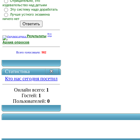
Отрицательно, это
издевательство над детьми
Эту систему надо доработать
Лучше устного экзамена
ничего нет
Результаты
Архив опросов
Всего голосовало:
982
Статистика
Кто нас сегодня посетил
Онлайн всего:
1
Гостей:
1
Пользователей:
0