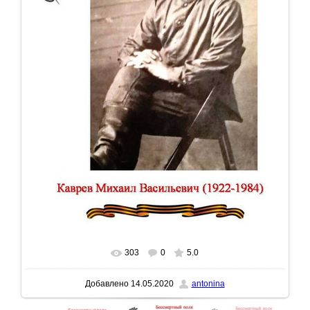
303
0
5.0
В реальном размере
795x1057
/ 81.3Kb
Добавлено
14.05.2020
antonina