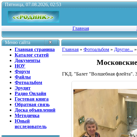
Пятница, 07.08.2026, 02:53
Главная
Меню сайта
Главная страница
Главная
»
Фотоальбом
»
Другие...
»
Каталог статей
Документы
Московские 
НОУ
Форум
ГКД. "Балет "Волшебная флейта". 
Файлы
Фотоальбом
Эрудит
Радио Онлайн
Гостевая книга
Обратная связь
Доска объявлений
Методичка
Юный
исследователь