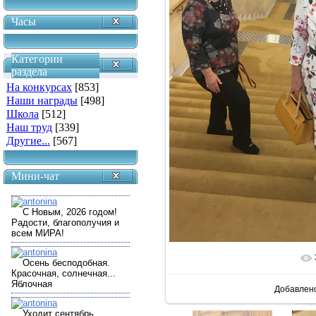
Часы
Категории
раздела
На конкурсах
[853]
Наши награды
[498]
Школа
[512]
Наш труд
[339]
Другие...
[567]
Мини-чат
В реальн
Добавлен