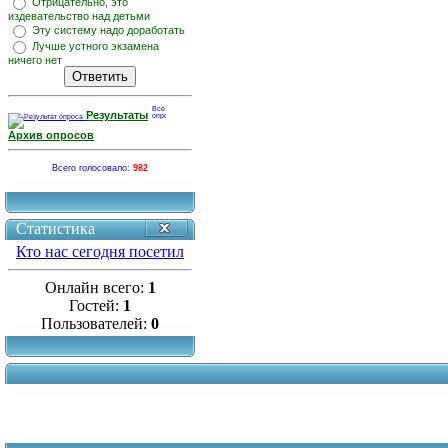
Отрицательно, это
издевательство над детьми
Эту систему надо доработать
Лучше устного экзамена
ничего нет
Результаты
Архив опросов
Всего голосовало:
982
Статистика
Кто нас сегодня посетил
Онлайн всего:
1
Гостей:
1
Пользователей:
0