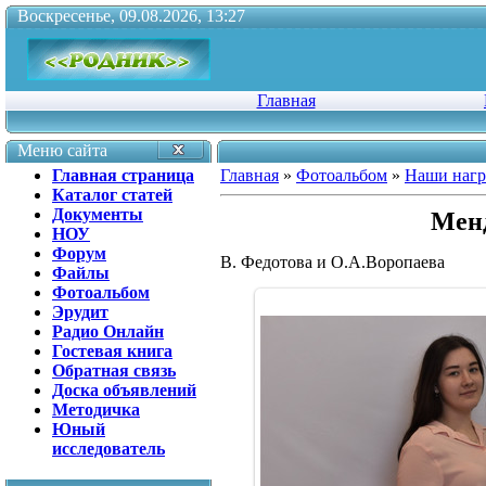
Воскресенье, 09.08.2026, 13:27
Главная
Меню сайта
Главная страница
Главная
»
Фотоальбом
»
Наши наг
Каталог статей
Документы
Менд
НОУ
Форум
В. Федотова и О.А.Воропаева
Файлы
Фотоальбом
Эрудит
Радио Онлайн
Гостевая книга
Обратная связь
Доска объявлений
Методичка
Юный
исследователь