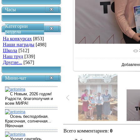
Часы
Категории
раздела
На конкурсах
[853]
Наши награды
[498]
Школа
[512]
В реальн
Наш труд
[339]
Другие...
[567]
Добавлен
Мини-чат
Всего комментариев
:
0