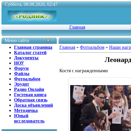
Суббота, 08.08.2026, 02:47
Главная
Меню сайта
Главная страница
Главная
»
Фотоальбом
»
Наши наг
Каталог статей
Документы
Леонард
НОУ
Форум
Костя с награжденными
Файлы
Фотоальбом
Эрудит
Радио Онлайн
Гостевая книга
Обратная связь
Доска объявлений
Методичка
Юный
исследователь