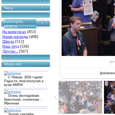
Часы
Категории
раздела
На конкурсах
[853]
Наши награды
[498]
Школа
[512]
Наш труд
[339]
Другие...
[567]
В реальн
Мини-чат
Добавлен