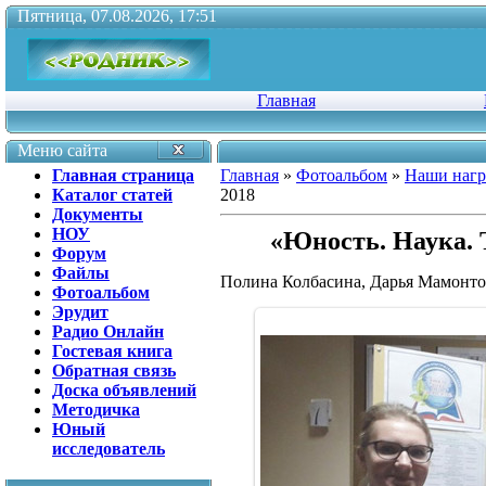
Пятница, 07.08.2026, 17:51
Главная
Меню сайта
Главная страница
Главная
»
Фотоальбом
»
Наши наг
Каталог статей
2018
Документы
НОУ
«Юность. Наука. 
Форум
Файлы
Полина Колбасина, Дарья Мамонто
Фотоальбом
Эрудит
Радио Онлайн
Гостевая книга
Обратная связь
Доска объявлений
Методичка
Юный
исследователь