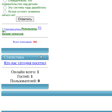
Отрицательно, это
издевательство над детьми
Эту систему надо доработать
Лучше устного экзамена
ничего нет
Результаты
Архив опросов
Всего голосовало:
982
Статистика
Кто нас сегодня посетил
Онлайн всего:
1
Гостей:
1
Пользователей:
0