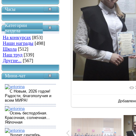
Часы
Категории
раздела
На конкурсах
[853]
Наши награды
[498]
Школа
[512]
Наш труд
[339]
Другие...
[567]
Мини-чат
В реаль
Добавлен