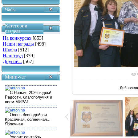
Часы
Категории
раздела
На конкурсах
[853]
Наши награды
[498]
Школа
[512]
Наш труд
[339]
Другие...
[567]
В реально
Мини-чат
Добавлен