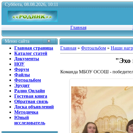
Суббота, 08.08.2026, 10:11
Главная
Меню сайта
Главная страница
Главная
»
Фотоальбом
»
Наши наг
Каталог статей
Документы
"Эхо 
НОУ
Форум
Команда МБОУ ОСОШ - победите
Файлы
Фотоальбом
Эрудит
Радио Онлайн
Гостевая книга
Обратная связь
Доска объявлений
Методичка
Юный
исследователь