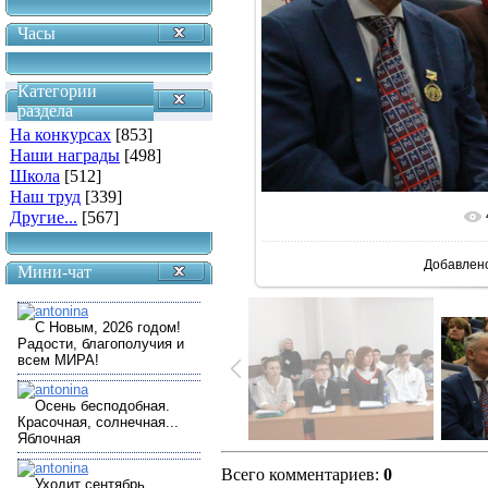
Часы
Категории
раздела
На конкурсах
[853]
Наши награды
[498]
Школа
[512]
Наш труд
[339]
Другие...
[567]
В реальн
Добавлен
Мини-чат
Всего комментариев
:
0