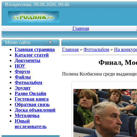
Воскресенье, 09.08.2026, 09:46
Главная
Меню сайта
Главная страница
Главная
»
Фотоальбом
»
На конкур
Каталог статей
Документы
Финал, Мос
НОУ
Форум
Полина Колбасина среди выдающих
Файлы
Фотоальбом
Эрудит
Радио Онлайн
Гостевая книга
Обратная связь
Доска объявлений
Методичка
Юный
исследователь