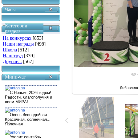
Часы
Категории
раздела
На конкурсах
[853]
Наши награды
[498]
Школа
[512]
Наш труд
[339]
Другие...
[567]
В реальн
Мини-чат
Добавлен