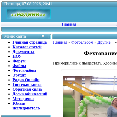
Пятница, 07.08.2026, 20:41
Главная
Меню сайта
Главная страница
Главная
»
Фотоальбом
»
Другие...
»
Каталог статей
Документы
Фехтование
НОУ
Форум
Примерились к пьедесталу. Удобны
Файлы
Фотоальбом
Эрудит
Радио Онлайн
Гостевая книга
Обратная связь
Доска объявлений
Методичка
Юный
исследователь