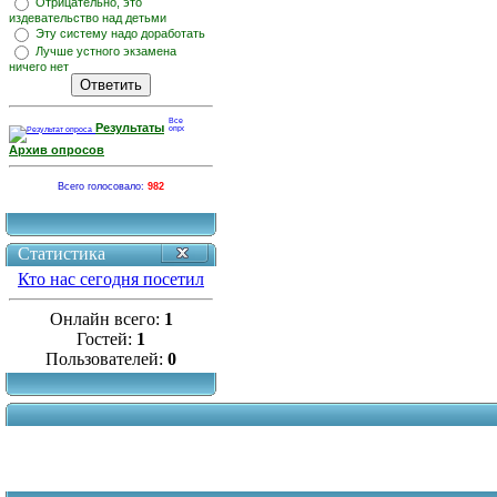
Отрицательно, это
издевательство над детьми
Эту систему надо доработать
Лучше устного экзамена
ничего нет
Результаты
Архив опросов
Всего голосовало:
982
Статистика
Кто нас сегодня посетил
Онлайн всего:
1
Гостей:
1
Пользователей:
0