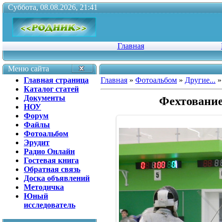
Суббота, 08.08.2026, 21:41
Главная
Меню сайта
Главная страница
Главная
»
Фотоальбом
»
Другие...
»
Каталог статей
Документы
Фехтование
НОУ
Форум
Файлы
Фотоальбом
Эрудит
Радио Онлайн
Гостевая книга
Обратная связь
Доска объявлений
Методичка
Юный
исследователь