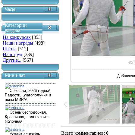
Часы
Категории
раздела
На конкурсах
[853]
Наши награды
[498]
Школа
[512]
Наш труд
[339]
Другие...
[567]
В реальн
Мини-чат
Добавлен
Всего комментариев
:
0