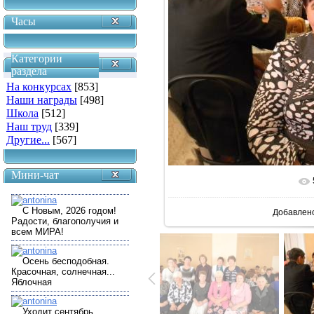
Часы
Категории
раздела
На конкурсах
[853]
Наши награды
[498]
Школа
[512]
Наш труд
[339]
Другие...
[567]
Мини-чат
В реально
Добавлен