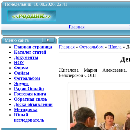
Понедельник, 10.08.2026, 22:41
Главная
Меню сайта
Главная страница
Главная
»
Фотоальбом
»
Школа
» Д
Каталог статей
Документы
Де
НОУ
Форум
Жигалова Мария Алексеевна, 
Файлы
Белозерской СОШ
Фотоальбом
Эрудит
Радио Онлайн
Гостевая книга
Обратная связь
Доска объявлений
Методичка
Юный
исследователь