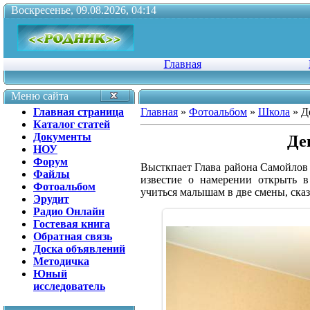
Воскресенье, 09.08.2026, 04:14
Главная
Меню сайта
Главная страница
Главная
»
Фотоальбом
»
Школа
» Д
Каталог статей
Документы
Де
НОУ
Форум
Высткпает Глава района Самойлов
Файлы
известие о намерении открыть 
Фотоальбом
учиться малышам в две смены, сказ
Эрудит
Радио Онлайн
Гостевая книга
Обратная связь
Доска объявлений
Методичка
Юный
исследователь