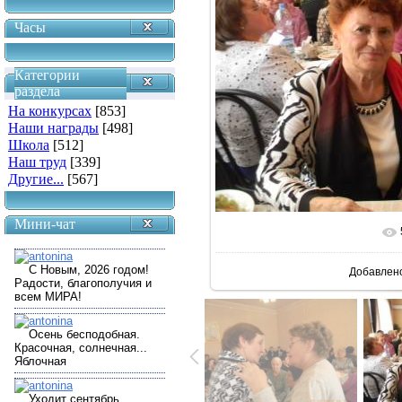
Часы
Категории
раздела
На конкурсах
[853]
Наши награды
[498]
Школа
[512]
Наш труд
[339]
Другие...
[567]
Мини-чат
В реально
Добавлен