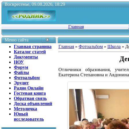
Воскресенье, 09.08.2026, 18:29
Главная
Меню сайта
Главная страница
Главная
»
Фотоальбом
»
Школа
» Д
Каталог статей
Документы
Де
НОУ
Форум
Отличники образования, учите
Файлы
Екатерина Степановна и Авдонина
Фотоальбом
Эрудит
Радио Онлайн
Гостевая книга
Обратная связь
Доска объявлений
Методичка
Юный
исследователь