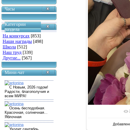
Часы
Категории
раздела
На конкурсах
[853]
Наши награды
[498]
Школа
[512]
Наш труд
[339]
Другие...
[567]
Мини-чат
В реальн
Добавлен