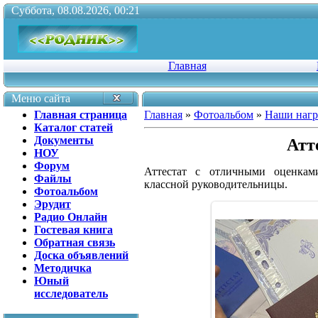
Суббота, 08.08.2026, 00:21
Главная
Меню сайта
Главная страница
Главная
»
Фотоальбом
»
Наши наг
Каталог статей
Документы
Атт
НОУ
Форум
Аттестат с отличными оценкам
Файлы
классной руководительницы.
Фотоальбом
Эрудит
Радио Онлайн
Гостевая книга
Обратная связь
Доска объявлений
Методичка
Юный
исследователь