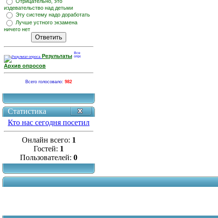
Отрицательно, это
издевательство над детьми
Эту систему надо доработать
Лучше устного экзамена
ничего нет
Результаты
Архив опросов
Всего голосовало:
982
Статистика
Кто нас сегодня посетил
Онлайн всего:
1
Гостей:
1
Пользователей:
0