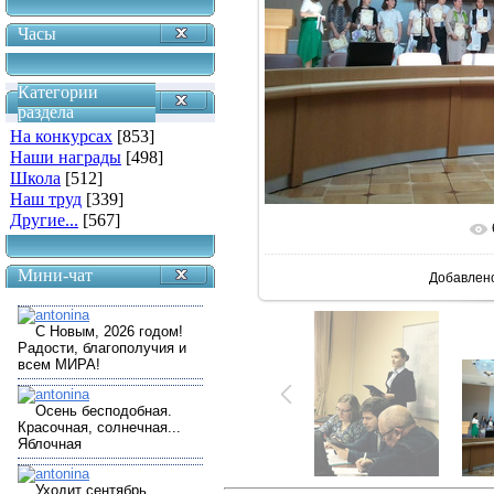
Часы
Категории
раздела
На конкурсах
[853]
Наши награды
[498]
Школа
[512]
Наш труд
[339]
Другие...
[567]
В реально
Мини-чат
Добавлен