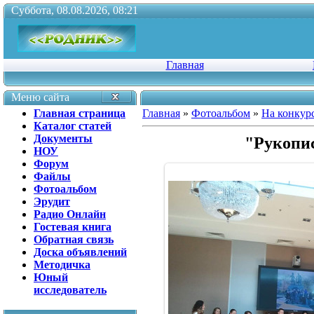
Суббота, 08.08.2026, 08:21
Главная
Меню сайта
Главная страница
Главная
»
Фотоальбом
»
На конкур
Каталог статей
Документы
"Рукопис
НОУ
Форум
Файлы
Фотоальбом
Эрудит
Радио Онлайн
Гостевая книга
Обратная связь
Доска объявлений
Методичка
Юный
исследователь