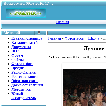
Воскресенье, 09.08.2026, 17:42
Главная
Меню сайта
Главная страница
Главная
»
Фотоальбом
»
Школа
» Л
Каталог статей
Документы
Лучшие 
НОУ
Форум
2 - Пухальская Л.В., 3 - Пугачева Г.
Файлы
Фотоальбом
Эрудит
Радио Онлайн
Гостевая книга
Обратная связь
Доска объявлений
Методичка
Юный
исследователь