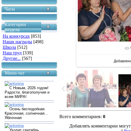
Часы
Категории
раздела
На конкурсах
[853]
Наши награды
[498]
Школа
[512]
Наш труд
[339]
Другие...
[567]
Добавлен
Мини-чат
Всего комментариев
:
0
Добавлять комментарии могут