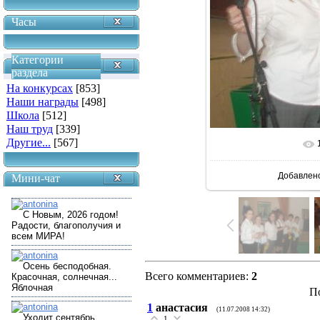
Часы
Категории
раздела
На конкурсах
[853]
Наши награды
[498]
Школа
[512]
Наш труд
[339]
Другие...
[567]
Добавлен
Мини-чат
Всего комментариев
:
2
П
1
анастасия
(11.07.2008 14:32)
1