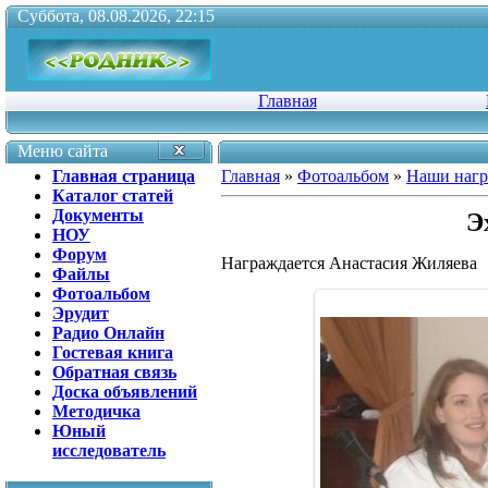
Суббота, 08.08.2026, 22:15
Главная
Меню сайта
Главная страница
Главная
»
Фотоальбом
»
Наши наг
Каталог статей
Документы
Э
НОУ
Форум
Награждается Анастасия Жиляева
Файлы
Фотоальбом
Эрудит
Радио Онлайн
Гостевая книга
Обратная связь
Доска объявлений
Методичка
Юный
исследователь