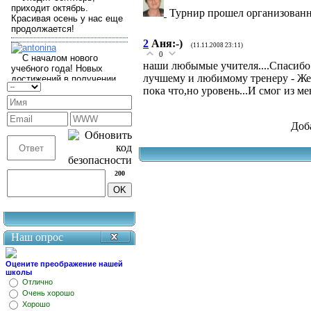
Турнир прошел организованно,
2
Аня:-)
(11.11.2008 23:11)
0
наши любымые учителя....Спасибо 
лучшему и любимому тренеру - Жене
пока что,но уровень...И смог из ме
Доб
200
Наш опрос
Оцените преображение нашей
школы
Отлично
Очень хорошо
Хорошо