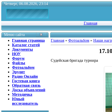
Четверг, 06.08.2026, 23:14
Главная
Меню сайта
Главная страница
Главная
»
Фотоальбом
»
Наши наг
Каталог статей
Документы
17.1
НОУ
Форум
Судейская бригада турнира
Файлы
Фотоальбом
Эрудит
Радио Онлайн
Гостевая книга
Обратная связь
Доска объявлений
Методичка
Юный
исследователь