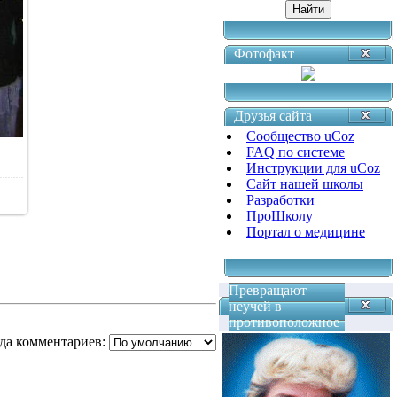
Фотофакт
Друзья сайта
Сообщество uCoz
FAQ по системе
Инструкции для uCoz
Сайт нашей школы
Разработки
ПроШколу
Портал о медицине
Превращают
неучей в
противоположное
да комментариев: