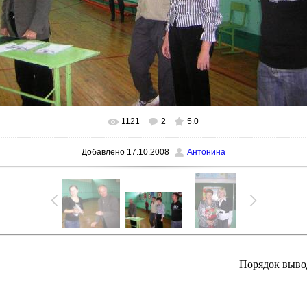
1121
2
5.0
В реальном размере
1457x911
/ 297.0Kb
Добавлено
17.10.2008
Антонина
Порядок выво