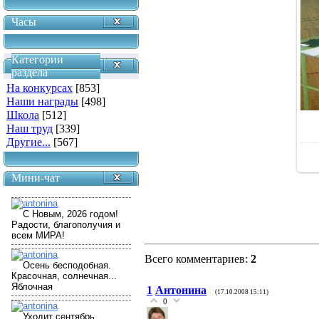
Часы
Категории
раздела
На конкурсах
[853]
Наши награды
[498]
Школа
[512]
Наш труд
[339]
Другие...
[567]
Мини-чат
Всего комментариев
:
2
1
Антонина
(17.10.2008 15:11)
0