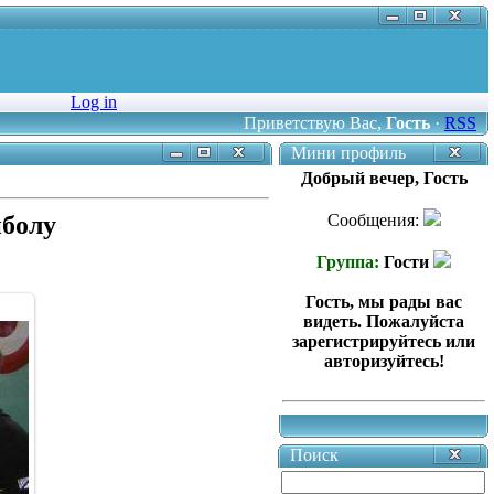
Log in
Приветствую Вас
,
Гость
·
RSS
Мини профиль
Добрый вечер, Гость
йболу
Сообщения:
Группа:
Гости
Гость, мы рады вас
видеть. Пожалуйста
зарегистрируйтесь или
авторизуйтесь!
Поиск