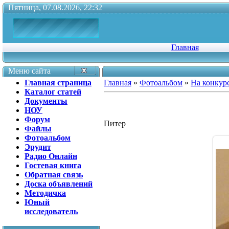
Пятница, 07.08.2026, 22:32
Главная
Меню сайта
Главная страница
Главная
»
Фотоальбом
»
На конкур
Каталог статей
Документы
НОУ
Форум
Питер
Файлы
Фотоальбом
Эрудит
Радио Онлайн
Гостевая книга
Обратная связь
Доска объявлений
Методичка
Юный
исследователь