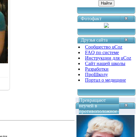
Фотофакт
Друзья сайта
Сообщество uCoz
FAQ по системе
Инструкции для uCoz
Сайт нашей школы
Разработки
ПроШколу
Портал о медицине
Превращают
неучей в
противоположное
ели.