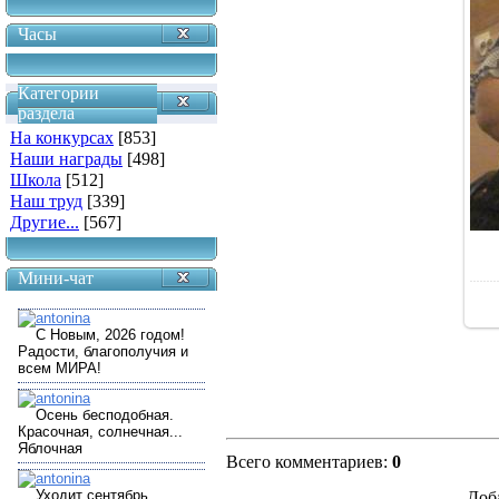
Часы
Категории
раздела
На конкурсах
[853]
Наши награды
[498]
Школа
[512]
Наш труд
[339]
Другие...
[567]
Мини-чат
Всего комментариев
:
0
Доб