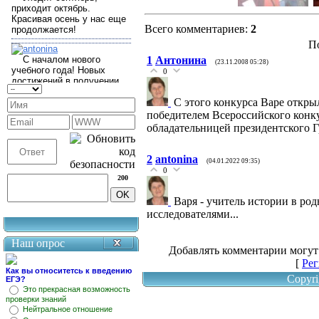
Всего комментариев
:
2
П
1
Антонина
(23.11.2008 05:28)
0
С этого конкурса Варе открыл
победителем Всероссийского конку
обладательницей президентского Г
2
antonina
(04.01.2022 09:35)
0
200
Варя - учитель истории в род
исследователями...
Наш опрос
Добавлять комментарии могут
[
Рег
Как вы относитетсь к введению
Copyri
ЕГЭ?
Это прекрасная возможность
проверки знаний
Нейтральное отношение