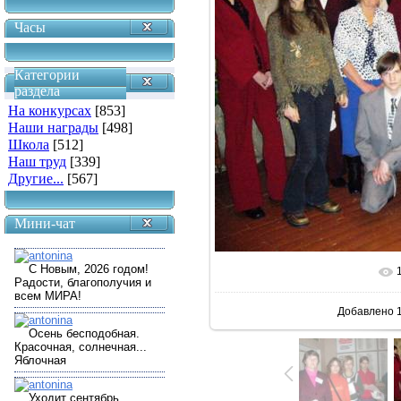
Часы
Категории
раздела
На конкурсах
[853]
Наши награды
[498]
Школа
[512]
Наш труд
[339]
Другие...
[567]
Мини-чат
В реальн
Добавлено
1