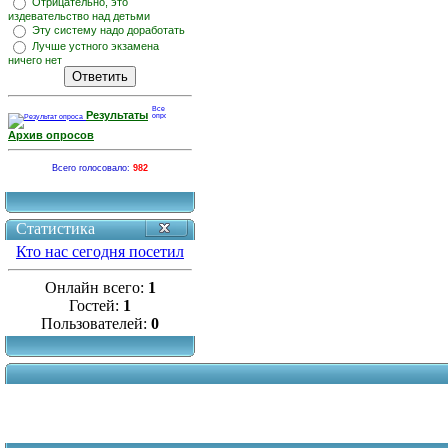
Отрицательно, это
издевательство над детьми
Эту систему надо доработать
Лучше устного экзамена
ничего нет
Результаты
Архив опросов
Всего голосовало:
982
Статистика
Кто нас сегодня посетил
Онлайн всего:
1
Гостей:
1
Пользователей:
0