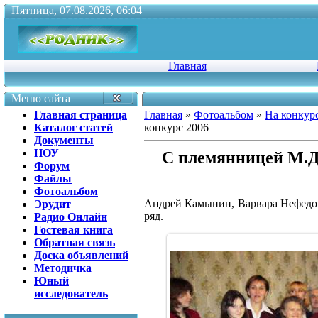
Пятница, 07.08.2026, 06:04
Главная
Меню сайта
Главная страница
Главная
»
Фотоальбом
»
На конкур
Каталог статей
конкурс 2006
Документы
НОУ
С племянницей М.Д
Форум
Файлы
Фотоальбом
Андрей Камынин, Варвара Нефедов
Эрудит
ряд.
Радио Онлайн
Гостевая книга
Обратная связь
Доска объявлений
Методичка
Юный
исследователь