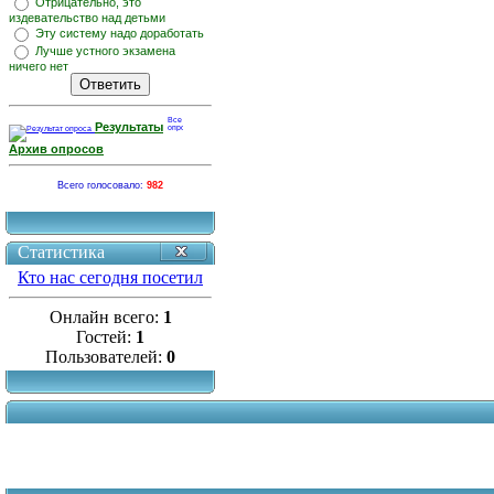
Отрицательно, это
издевательство над детьми
Эту систему надо доработать
Лучше устного экзамена
ничего нет
Результаты
Архив опросов
Всего голосовало:
982
Статистика
Кто нас сегодня посетил
Онлайн всего:
1
Гостей:
1
Пользователей:
0