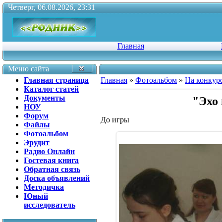
Четверг, 06.08.2026, 23:31
Главная
Меню сайта
Главная страница
Главная
»
Фотоальбом
»
На конкур
Каталог статей
Документы
"Эхо 
НОУ
Форум
До игры
Файлы
Фотоальбом
Эрудит
Радио Онлайн
Гостевая книга
Обратная связь
Доска объявлений
Методичка
Юный
исследователь