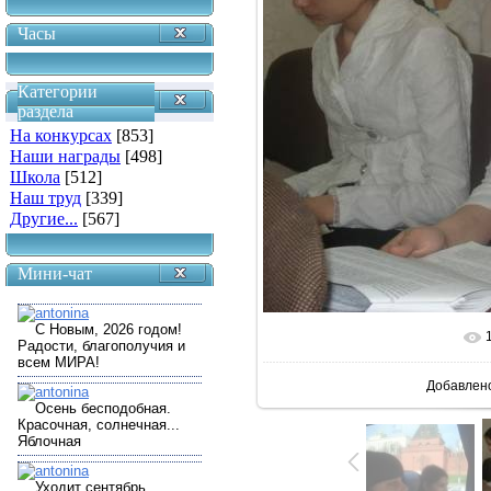
Часы
Категории
раздела
На конкурсах
[853]
Наши награды
[498]
Школа
[512]
Наш труд
[339]
Другие...
[567]
Мини-чат
В реаль
Добавлен