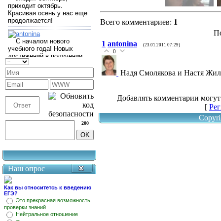
Всего комментариев
:
1
П
1
antonina
(23.01.2011 07:29)
0
Надя Смолякова и Настя Жил
Добавлять комментарии могут
[
Рег
Copyri
200
Наш опрос
Как вы относитетсь к введению
ЕГЭ?
Это прекрасная возможность
проверки знаний
Нейтральное отношение