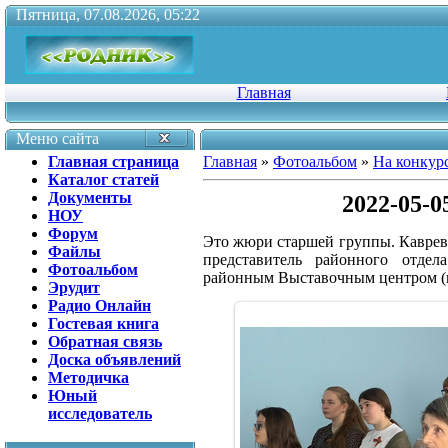
Пятница, 07.08.2026, 05:22
Главная
Меню сайта
Главная страница
Главная
»
Фотоальбом
»
На конкур
Каталог статей
Документы
2022-05-
НОУ
Форум
Это жюри старшей группы. Каврева
Файлы
представитель районного отдел
Фотоальбом
районным Выставочным центром (
Эрудит
Радио Онлайн
Гостевая книга
Обратная связь
Доска объявлений
Методичка
Юный
исследователь