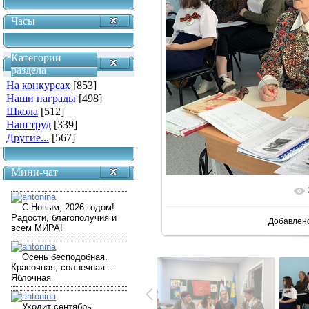
Часы
Категории
раздела
На конкурсах
[853]
Наши награды
[498]
Школа
[512]
Наш труд
[339]
Другие...
[567]
Мини-чат
В реально
Добавлен