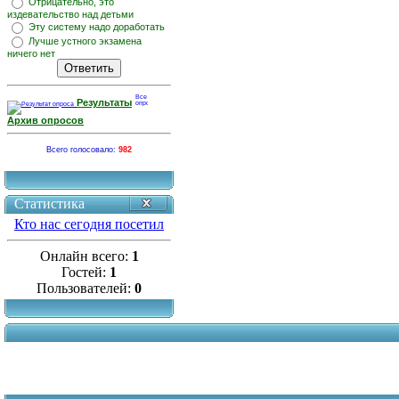
Отрицательно, это
издевательство над детьми
Эту систему надо доработать
Лучше устного экзамена
ничего нет
Результаты
Архив опросов
Всего голосовало:
982
Статистика
Кто нас сегодня посетил
Онлайн всего:
1
Гостей:
1
Пользователей:
0