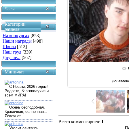
Часы
Категории
раздела
На конкурсах
[853]
Наши награды
[498]
Школа
[512]
Наш труд
[339]
Другие...
[567]
В реальн
Мини-чат
Добавлен
Всего комментариев
:
1
П