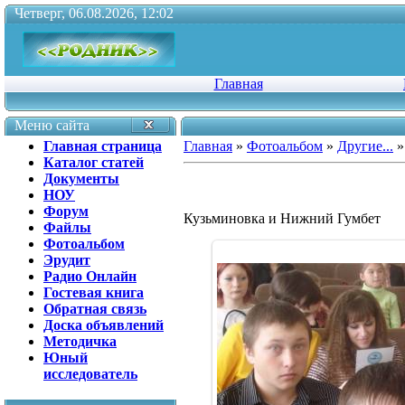
Четверг, 06.08.2026, 12:02
Главная
Меню сайта
Главная страница
Главная
»
Фотоальбом
»
Другие...
»
Каталог статей
Документы
НОУ
Форум
Кузьминовка и Нижний Гумбет
Файлы
Фотоальбом
Эрудит
Радио Онлайн
Гостевая книга
Обратная связь
Доска объявлений
Методичка
Юный
исследователь