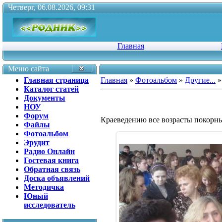
Четверг, 06.08.2026, 09:31
Главная
Меню сайта
Главная страница
Главная
»
Фотоальбом
»
Другие...
»
Каталог статей
Документы
НОУ
Форум
Краеведению все возрасты покорн
Файлы
Фотоальбом
Эрудит
Радио Онлайн
Гостевая книга
Обратная связь
Доска объявлений
Методичка
Юный
исследователь