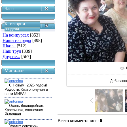
Часы
Категории
раздела
На конкурсах
[853]
Наши награды
[498]
Школа
[512]
Наш труд
[339]
Другие...
[567]
В реальн
Мини-чат
Добавлен
Всего комментариев
:
0