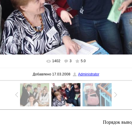
1402
3
5.0
В реальном размере
800x600
/ 261.7Kb
Добавлено
17.03.2008
Administrator
Порядок выво