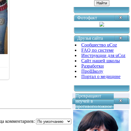
Фотофакт
Друзья сайта
Сообщество uCoz
FAQ по системе
Инструкции для uCoz
Сайт нашей школы
Разработки
ПроШколу
Портал о медицине
Превращают
неучей в
противоположное
да комментариев: