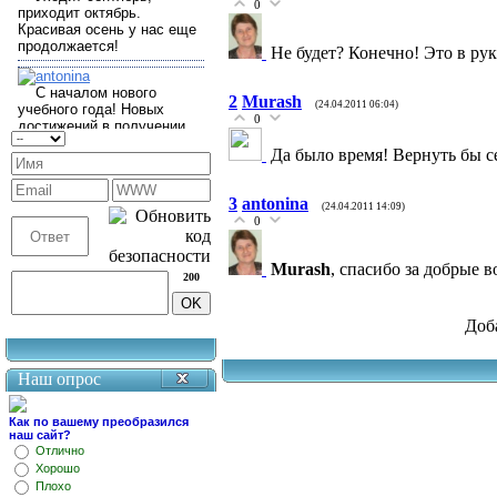
0
Не будет? Конечно! Это в рук
2
Murash
(24.04.2011 06:04)
0
Да было время! Вернуть бы се
3
antonina
(24.04.2011 14:09)
0
Murash
, спасибо за добрые 
200
Доб
Наш опрос
Как по вашему преобразился
наш сайт?
Отлично
Хорошо
Плохо