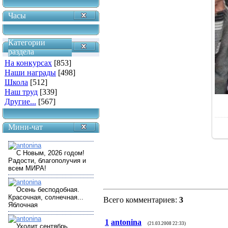
Часы
Категории
раздела
На конкурсах
[853]
Наши награды
[498]
Школа
[512]
Наш труд
[339]
Другие...
[567]
Мини-чат
Всего комментариев
:
3
1
antonina
(21.03.2008 22:33)