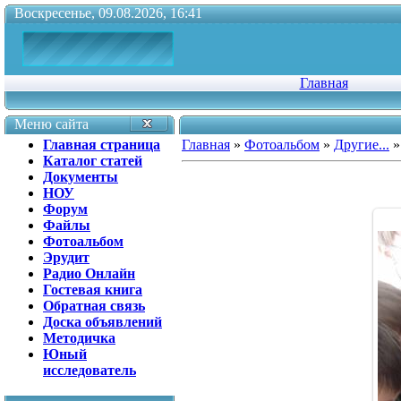
Воскресенье, 09.08.2026, 16:41
Главная
Меню сайта
Главная страница
Главная
»
Фотоальбом
»
Другие...
»
Каталог статей
Документы
НОУ
Форум
Файлы
Фотоальбом
Эрудит
Радио Онлайн
Гостевая книга
Обратная связь
Доска объявлений
Методичка
Юный
исследователь