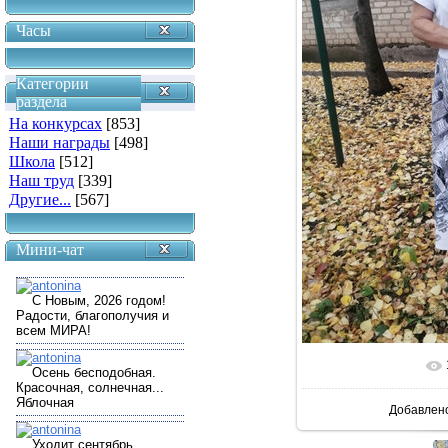
Часы
Категории
раздела
На конкурсах
[853]
Наши награды
[498]
Школа
[512]
Наш труд
[339]
Другие...
[567]
Мини-чат
В реальн
Добавлен