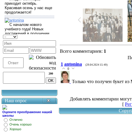
Всего комментариев
:
1
П
1
antonina
(29.04.2024 15:49)
0
200
Только что получен букет из
Добавлять комментарии могут
Наш опрос
[
Рег
Copyri
Оцените преображение нашей
школы
Отлично
Очень хорошо
Хорошо