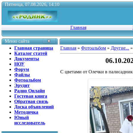
Пятница, 07.08.2026, 14:10
Главная
Меню сайта
Главная страница
Главная
»
Фотоальбом
»
Другие...
»
Каталог статей
Документы
06.10.20
НОУ
Форум
С цветами от Олечки в палисаднике
Файлы
Фотоальбом
Эрудит
Радио Онлайн
Гостевая книга
Обратная связь
Доска объявлений
Методичка
Юный
исследователь