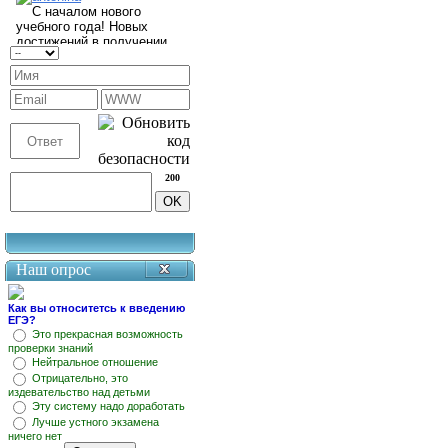
200
Наш опрос
Как вы относитетсь к введению
ЕГЭ?
Это прекрасная возможность
проверки знаний
Нейтральное отношение
Отрицательно, это
издевательство над детьми
Эту систему надо доработать
Лучше устного экзамена
ничего нет