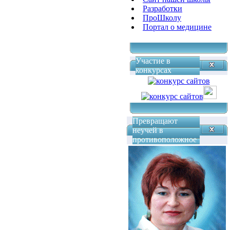
Разработки
ПроШколу
Портал о медицине
Участие в
конкурсах
Превращают
неучей в
противоположное