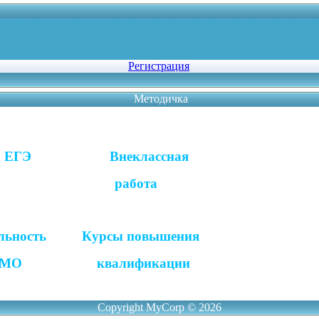
Регистрация
Методичка
 Внеклассная
ота
ность
Курсы повышения
алификации
Copyright MyCorp © 2026