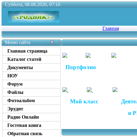
Суббота, 08.08.2026, 07:16
Главная
Меню сайта
Главная страница
Каталог статей
Портфолио
ЕГЭ
Документы
НОУ
раб
Форум
Файлы
Фотоальбом
Мой класс Деятель
Эрудит
в РМО кв
Радио Онлайн
Гостевая книга
Обратная связь