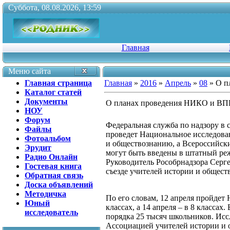
Суббота, 08.08.2026, 13:59
Главная
Меню сайта
Главная страница
Главная
»
2016
»
Апрель
»
08
» О п
Каталог статей
Документы
О планах проведения НИКО и ВПР
НОУ
Форум
Федеральная служба по надзору в с
Файлы
проведет Национальное исследова
Фотоальбом
и обществознанию, а Всероссийск
Эрудит
могут быть введены в штатный реж
Радио Онлайн
Руководитель Рособрнадзора Серге
Гостевая книга
съезде учителей истории и общест
Обратная связь
Доска объявлений
Методичка
По его словам, 12 апреля пройде
Юный
классах, а 14 апреля – в 8 класса
исследователь
порядка 25 тысяч школьников. Исс
Ассоциацией учителей истории и о