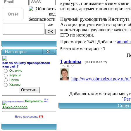
культуры, понимание взаимосвязи
истории, аргументация историчес
Научный руководитель Института 
Ассоциации учителей истории и о
200
констатировал улучшение качеств
ЕГЭ по истории.
Просмотров
: 745 |
Добавил
:
antonin
Всего комментариев
:
1
Наш опрос
П
1
antonina
(08.04.2016 02:52)
Как по вашему преобразился
0
наш сайт?
Отлично
Хорошо
http://www.obrnadzor.gov.ru/ru
Плохо
Ужасно
Добавлять комментарии могут
[
Рег
Результаты
Copyri
Архив опросов
Всего голосовало:
678