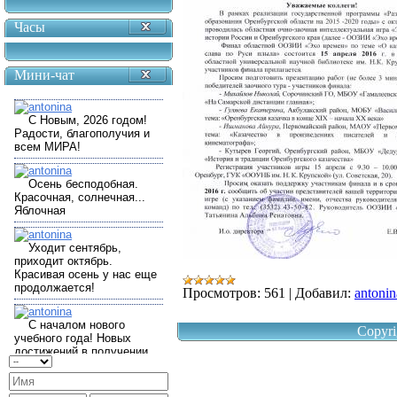
Часы
Мини-чат
Просмотров:
561
|
Добавил:
antonin
Copyri