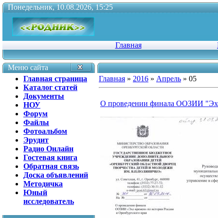
Понедельник, 10.08.2026, 15:25
Главная
Меню сайта
Главная страница
Главная
»
2016
»
Апрель
»
05
Каталог статей
Документы
О проведении финала ООЗИИ "Эх
НОУ
Форум
Файлы
Фотоальбом
Эрудит
Радио Онлайн
Гостевая книга
Обратная связь
Доска объявлений
Методичка
Юный
исследователь