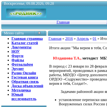
Воскресенье, 09.08.2026, 09:28
Главная
Меню сайта
Главная страница
Главная
»
2016
»
Апрель
»
01
» Ито
Каталог статей
Документы
Итоги акции "Мы верим в тебя, Со
НОУ
Форум
Юлдашова Т.А.,
методист 
Файлы
Фотоальбом
В период с 23 января по 28 феврал
Эрудит
мероприятий, проводимых в рамка
Радио Онлайн
работы, МБУДО «Центр дополнител
Гостевая книга
ОРДОО «Содружество» проведена 
Обратная связь
верим в тебя, Солдат!».
Доска объявлений
Методичка
Задачами районной акции яв
Юный
исследователь
установление переписки шко
Вооруженных силах России (