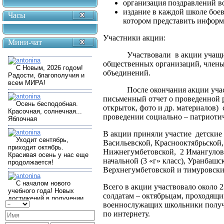
организация поздравлений в
издание в каждой школе боев
Часы
котором представить информ
Участники акции:
Мини-чат
Участвовали в акции учащиеся
общественных организаций, члены
объединений.
После окончания акции учас
письменный отчет о проведенной 
открыток, фото и др. материалов
проведении социально – патриотич
В акции приняли участие детские
Васильевской, Краснооктябрьской
Нижнегумбетовской, 2 Имангуловс
начальной (3 «г» класс), Уранбашс
Верхнегумбетовской и тимуровск
Всего в акции участвовало около 
солдатам – октябрьцам, проходящ
военнослужащих школьники получи
по интернету.