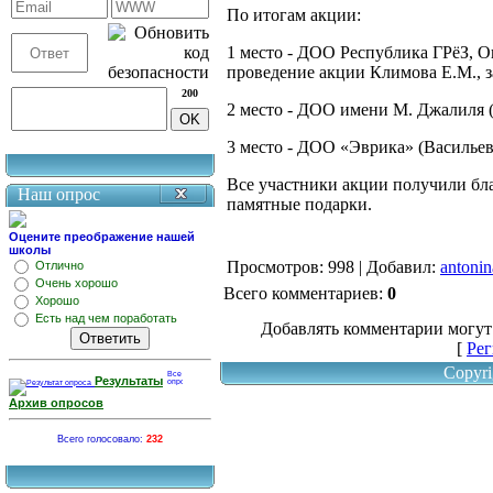
По итогам акции:
1 место - ДОО Республика ГРёЗ, 
проведение акции Климов
200
2 место - ДОО имени М. Джалиля (
3 место - ДОО «Эврика» (Васильев
Все участники акции получили бл
Наш опрос
памятные подарки.
Оцените преображение нашей
школы
Просмотров
: 998 |
Добавил
:
antonin
Отлично
Очень хорошо
Всего комментариев
:
0
Хорошо
Есть над чем поработать
Добавлять комментарии могут
[
Рег
Copyri
Результаты
Архив опросов
Всего голосовало:
232