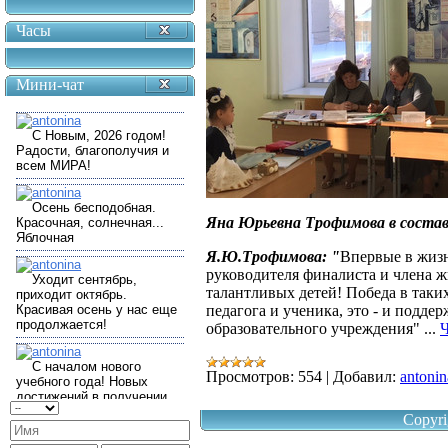
Часы
Мини-чат
Яна Юрьевна Трофимова в соста
Я.Ю.Трофимова: "
Впервые в жизн
руководителя финалиста и члена ж
талантливых детей! Победа в таких
педагога и ученика, это - и подде
образовательного учреждения"
...
Ч
Просмотров:
554
|
Добавил:
antonin
Copyri