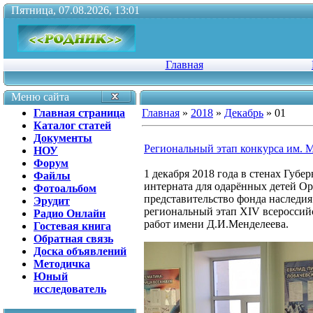
Пятница, 07.08.2026, 13:01
Главная
Меню сайта
Главная страница
Главная
»
2018
»
Декабрь
»
01
Каталог статей
Документы
Региональный этап конкурса им. 
НОУ
Форум
1 декабря 2018 года в стенах Губ
Файлы
интерната для одарённых детей Оре
Фотоальбом
представительство фонда наследи
Эрудит
региональный этап XIV всероссий
Радио Онлайн
работ имени Д.И.Менделеева.
Гостевая книга
Обратная связь
Доска объявлений
Методичка
Юный
исследователь