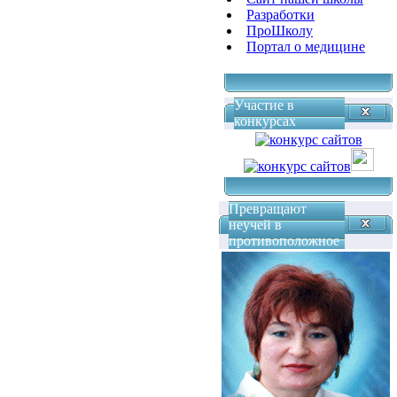
Разработки
ПроШколу
Портал о медицине
Участие в
конкурсах
Превращают
неучей в
противоположное