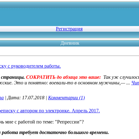
Регистрация
Дневник
ку с руководителем работы.
,5 страницы.
СОКРАТИТЬ до абзаца это ваше:
Так уж случилось
ужские. Это и понятно: воевали-то в основном мужчины,—
...
Чит
na
|
Дата:
17.07.2018
|
Комментарии (1)
еписку с автором по электронке. Апрель 2017.
ь мне с работой по теме: "Репрессии"?
та работа требует достаточно большого времени.