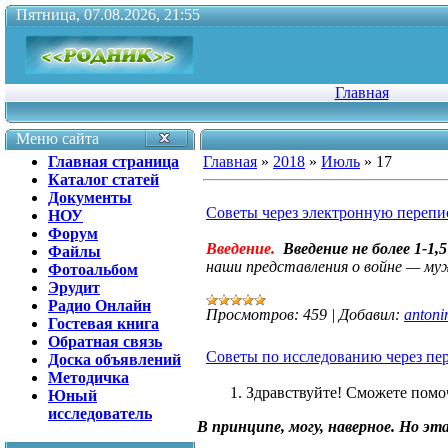
Пятница, 07.08.2026, 21:55
Главная
Меню сайта
Главная страница
Главная
»
2018
»
Июль
»
17
Каталог статей
Документы
Советы через электронную перепис
НОУ
Форум
Введение.
Введение не более 1-1
Файлы
на­ши представления о войне — м
Фотоальбом
Эрудит
Радио Онлайн
Просмотров:
459
|
Добавил:
antoni
Гостевая книга
Обратная связь
Советы по исследованию через пер
Доска объявлений
Методичка
Здравствуйте! Сможете помоч
Юный
исследователь
В принципе, могу, наверное. Но э