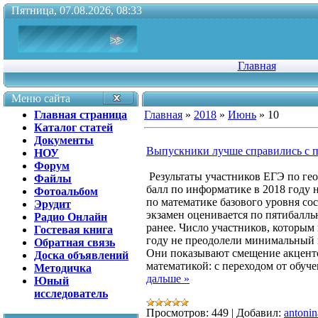
Пятница, 07.08.2026, 08:33
Главная
Меню сайта
Главная страница
Главная
»
2018
»
Июнь
»
10
Каталог статей
Документы
Выпускники лучше справились с 
НОУ
Форум
Результаты участников ЕГЭ по ге
Файлы
балл по информатике в 2018 году 
Фотоальбом
по математике базового уровня со
Эрудит
экзамен оценивается по пятибалль
Радио Онлайн
ранее. Число участников, которым
Гостевая книга
году не преодолели минимальный п
Обратная связь
Они показывают смещение акценто
Доска объявлений
математикой: с переходом от обу
Методичка
дальше »
Юный
исследователь
Просмотров:
449
|
Добавил:
antonin