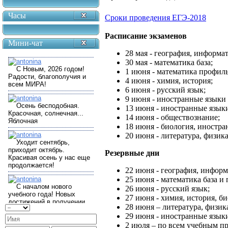
Часы
Сроки проведения ЕГЭ-2018
Расписание экзаменов
Мини-чат
28 мая - география, информа
30 мая - математика база;
1 июня - математика профиль
4 июня - химия, история;
6 июня - русский язык;
9 июня - иностранные языки (
13 июня - иностранные языки 
14 июня - обществознание;
18 июня - биология, иностра
20 июня - литература, физика
Резервные дни
22 июня - география, информ
25 июня - математика база и
26 июня - русский язык;
27 июня - химия, история, б
28 июня – литература, физик
29 июня - иностранные языки 
2 июля – по всем учебным п