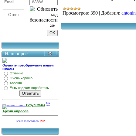
Просмотров:
390
|
Добавил:
antonin
200
Наш опрос
Оцените преображение нашей
школы
Отлично
Очень хорошо
Хорошо
Есть над чем поработать
Результаты
Архив опросов
Всего голосовало:
232