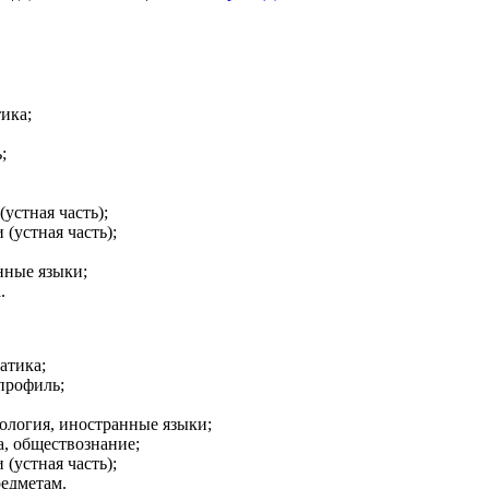
тика;
;
устная часть);
(устная часть);
нные языки;
.
атика;
 профиль;
иология, иностранные языки;
а, обществознание;
(устная часть);
редметам.