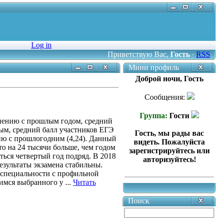
Log in
Приветствую Вас
,
Гость
·
RSS
Мини профиль
Доброй ночи, Гость
Сообщения:
Группа:
Гости
внению с прошлым годом, средний
ным, средний балл участников ЕГЭ
Гость, мы рады вас
нию с прошлогодним (4,24). Данный
видеть. Пожалуйста
то на 24 тысячи больше, чем годом
зарегистрируйтесь или
ться четвертый год подряд. В 2018
авторизуйтесь!
езультаты экзамена стабильны.
 специальности с профильной
щимся выбранного у
...
Читать
Поиск