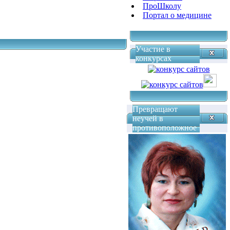
ПроШколу
Портал о медицине
Участие в
конкурсах
Превращают
неучей в
противоположное