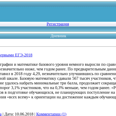
Регистрация
Дневник
первыми ЕГЭ-2018
ографии и математике базового уровня немного выросли по сра
незначительно ниже, чем годом ранее. По предварительным дан
ставил в 2018 году 4,29, незначительно улучшившись по сравне
ной шкале. Базовую математику сдавали 567 тысяч участников, ч
 не удалось набрать минимальные три балла, продолжает сокраща
орог 3,1% участников, что на 0,3% меньше, чем годом ранее. «Р
в в подготовке обучающихся, не планирующих поступление на
чения «всех всему» к ориентации на достижение каждым обучаю
a
|
Дата:
10.06.2018
|
Комментарии (1)