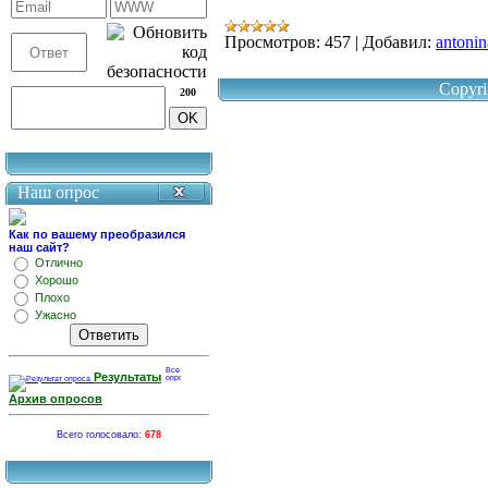
Просмотров:
457
|
Добавил:
antonin
Copyri
200
Наш опрос
Как по вашему преобразился
наш сайт?
Отлично
Хорошо
Плохо
Ужасно
Результаты
Архив опросов
Всего голосовало:
678