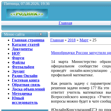
Пятница, 07.08.2026, 19:36
Главная
Меню сайта
Главная страница
Главная
»
2018
»
Март
»
25
Каталог статей
Документы
Минобрнауки России запустило ци
НОУ
Форум
14 марта Министерство образ
Файлы
официальном сообществе соци
Фотоальбом
проведёт онлайн-консультацию
Эрудит
профильной математике.
Радио Онлайн
Гостевая книга
Как решить задачу с параметром
Обратная связь
решения задачи номер 17? На эти
Доска объявлений
ответит учитель математики вы
Методичка
Всероссийского конкурса «Учител
Юный
вопросы можно будет в чате сообщ
исследователь
#ОнлайнКонсультацияЕГЭ по проф