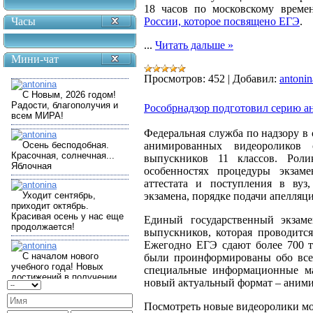
18 часов по московскому врем
Часы
России, которое посвящено ЕГЭ
.
...
Читать дальше »
Мини-чат
Просмотров:
452
|
Добавил:
antonin
Рособрнадзор подготовил серию 
Федеральная служба по надзору в 
анимированных видеороликов 
выпускников 11 классов. Рол
особенностях процедуры экзам
аттестата и поступления в вуз
экзамена, порядке подачи апелляц
Единый государственный экзаме
выпускников, которая проводитс
Ежегодно ЕГЭ сдают более 700 т
были проинформированы обо всех
специальные информационные ма
новый актуальный формат – аним
Посмотреть новые видеоролики м