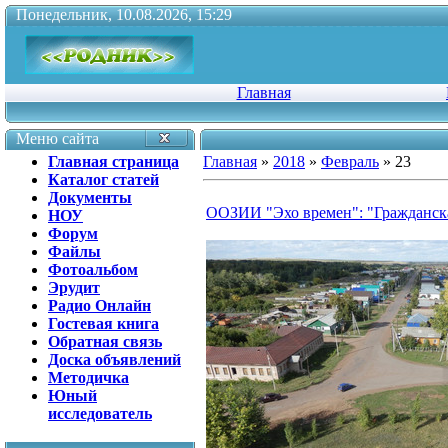
Понедельник, 10.08.2026, 15:29
Главная
Меню сайта
Главная страница
Главная
»
2018
»
Февраль
»
23
Каталог статей
Документы
ООЗИИ "Эхо времен": "Гражданска
НОУ
Форум
Файлы
Фотоальбом
Эрудит
Радио Онлайн
Гостевая книга
Обратная связь
Доска объявлений
Методичка
Юный
исследователь