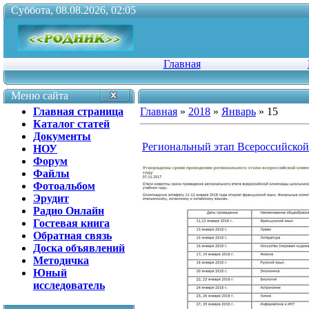
Суббота, 08.08.2026, 02:05
Главная
Меню сайта
Главная страница
Главная
»
2018
»
Январь
»
15
Каталог статей
Документы
Региональный этап Всероссийско
НОУ
Форум
Файлы
Фотоальбом
Эрудит
Радио Онлайн
Гостевая книга
Обратная связь
Доска объявлений
Методичка
Юный
исследователь