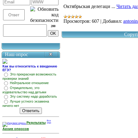
Октябрьская делегаци
...
Читать да
Просмотров:
607
|
Добавил:
antonin
200
Copyri
Наш опрос
Как вы относитетсь к введению
ЕГЭ?
Это прекрасная возможность
проверки знаний
Нейтральное отношение
Отрицательно, это
издевательство над детьми
Эту систему надо доработать
Лучше устного экзамена
ничего нет
Результаты
Архив опросов