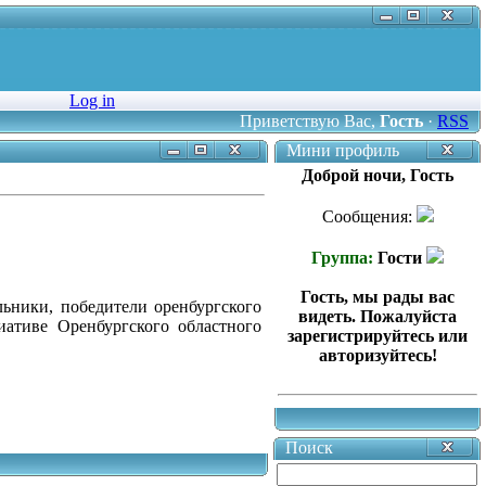
Log in
Приветствую Вас
,
Гость
·
RSS
Мини профиль
Доброй ночи, Гость
Сообщения:
Группа:
Гости
Гость, мы рады вас
ольники, победители оренбургского
видеть. Пожалуйста
иативе Оренбургского областного
зарегистрируйтесь или
авторизуйтесь!
Поиск