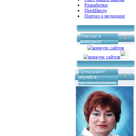
Разработки
ПроШколу
Портал о медицине
Участие в
конкурсах
Превращают
неучей в
противоположное