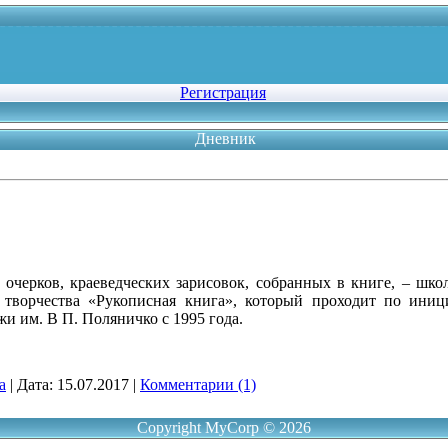
Регистрация
Дневник
, очерков, краеведческих зарисовок, собранных в книге, – шк
о творчества «Рукописная книга», который проходит по иниц
жи им. В П. Поляничко с 1995 года.
a
|
Дата:
15.07.2017
|
Комментарии (1)
Copyright MyCorp © 2026