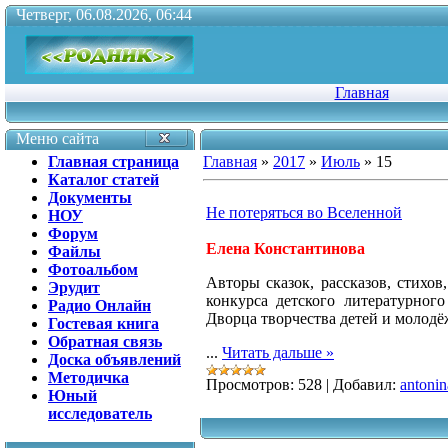
Четверг, 06.08.2026, 06:44
Главная
Меню сайта
Главная страница
Главная
»
2017
»
Июль
»
15
Каталог статей
Документы
Не потеряться во Вселенной
НОУ
Форум
Елена Константинова
Файлы
Фотоальбом
Авторы сказок, рассказов, стихов
Эрудит
конкурса детского литературног
Радио Онлайн
Дворца творчества детей и молодё
Гостевая книга
Обратная связь
...
Читать дальше »
Доска объявлений
Методичка
Просмотров:
528
|
Добавил:
antonin
Юный
исследователь