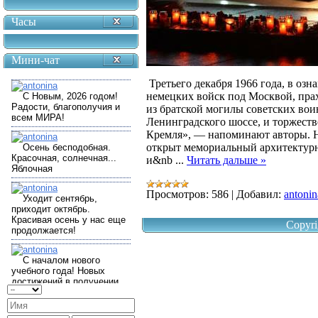
Часы
Мини-чат
Третьего декабря 1966 года, в оз
немецких войск под Москвой, прах
из братской могилы советских вои
Ленинградского шоссе, и торжеств
Кремля», — напоминают авторы. На
открыт мемориальный архитектурн
и&nb
...
Читать дальше »
Просмотров:
586
|
Добавил:
antonin
Copyri