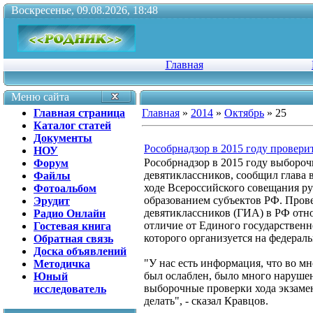
Воскресенье, 09.08.2026, 18:48
Главная
Меню сайта
Главная страница
Главная
»
2014
»
Октябрь
»
25
Каталог статей
Документы
Рособрнадзор в 2015 году провер
НОУ
Рособрнадзор в 2015 году выбороч
Форум
девятиклассников, сообщил глава 
Файлы
ходе Всероссийского совещания р
Фотоальбом
образованием субъектов РФ. Пров
Эрудит
девятиклассников (ГИА) в РФ отно
Радио Онлайн
отличие от Единого государственно
Гостевая книга
которого организуется на федерал
Обратная связь
Доска объявлений
"У нас есть информация, что во мн
Методичка
был ослаблен, было много наруше
Юный
выборочные проверки хода экзаме
исследователь
делать", - сказал Кравцов.