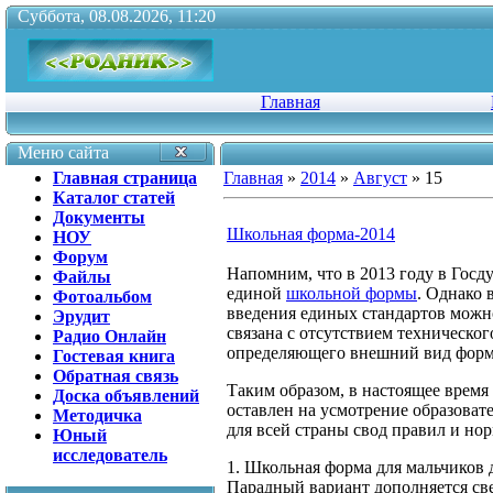
Суббота, 08.08.2026, 11:20
Главная
Меню сайта
Главная страница
Главная
»
2014
»
Август
»
15
Каталог статей
Документы
Школьная форма-2014
НОУ
Форум
Напомним, что в 2013 году в Госд
Файлы
единой
школьной формы
. Однако 
Фотоальбом
введения единых стандартов можно
Эрудит
связана с отсутствием техническог
Радио Онлайн
определяющего внешний вид формы,
Гостевая книга
Обратная связь
Таким образом, в настоящее врем
Доска объявлений
оставлен на усмотрение образоват
Методичка
для всей страны свод правил и н
Юный
исследователь
1. Школьная форма для мальчиков 
Парадный вариант дополняется св