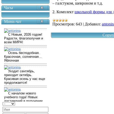
– галстуком, шевроном и т.д.
Часы
2. Комплект
школьной формы для 
Мини-чат
Просмотров:
643
|
Добавил:
antonin
Copyri