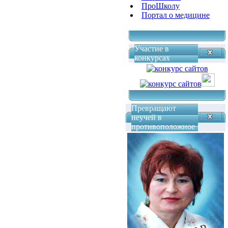
ПроШколу
Портал о медицине
Участие в
конкурсах
Превращают
неучей в
противоположное