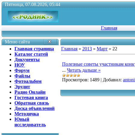
Пятница, 07.08.2026, 05:44
Главная
Меню сайта
Главная страница
Главная
»
2013
»
Март
»
22
Каталог статей
Документы
Полезные советы участникам ко
НОУ
...
Читать дальше »
Форум
Файлы
Просмотров:
1489
|
Добавил:
anton
Фотоальбом
Эрудит
Радио Онлайн
Гостевая книга
Обратная связь
Доска объявлений
Методичка
Юный
исследователь