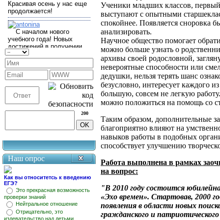
Ученики младших классов, первый 
выступают с опытными старшеклас
спокойнее. Появляется сноровка б
анализировать.
Научное общество помогает обратит
можно больше узнать о родственник
архивы своей родословной, загляну
невероятные способности или сме
дедушки, нельзя терять шанс ознак
безусловно, интересует каждого из
большую, совсем не легкую работу
можно положиться на помощь со с
200
Таким образом, дополнительные з
благоприятно влияют на умственно
навыков работы в подобных орган
способствует улучшению творческ
Наш опрос
Работа выполнена в рамках заоч
на вопрос:
Как вы относитетсь к введению
ЕГЭ?
"В 2010 году состоится юбилейна
Это прекрасная возможность
«Эхо времен». Стартовав, 2000 го
проверки знаний
Нейтральное отношение
появления в области новых поиск
Отрицательно, это
гражданского и патриотического
издевательство над детьми