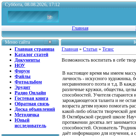
Суббота, 08.08.2026, 17:12
Главная
Меню сайта
К
Главная страница
Главная
»
Статьи
»
Тезис
Каталог статей
Документы
Возможность воспитать в себе тво
НОУ
Форум
В настоящее время мы имеем массу
Файлы
личность - искусного художника, б
Фотоальбом
несравненного поэта и т.д. В каж
Эрудит
различные кружки, общества, цел
Радио Онлайн
способностей. Учителя стараются 
Гостевая книга
зарождающегося таланта и не оста
Обратная связь
возраста детям нужно помогать ра
Доска объявлений
какой-либо области творческой дея
Методичка
В Октябрьской средней школе Нау
Юный
протяжении десятка лет занимает
исследователь
способностей. Основатель "Родник
даёт информацию для изучения, а с