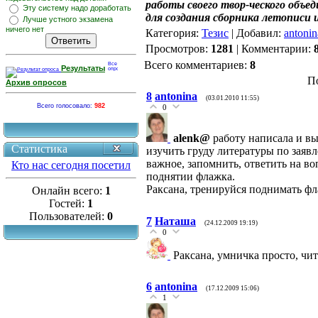
работы своего твор-ческого объе
Эту систему надо доработать
для создания сборника летописи
Лучше устного экзамена
ничего нет
Категория
:
Тезис
|
Добавил
:
antonin
Просмотров
:
1281
|
Комментарии
:
Всего комментариев
:
8
Результаты
П
Архив опросов
8
antonina
(03.01.2010 11:55)
Всего голосовало:
982
0
alenk@
работу написала и вы
Статистика
изучить груду литературы по заяв
важное, запомнить, ответить на в
Кто нас сегодня посетил
поднятии флажка.
Раксана, тренируйся поднимать ф
Онлайн всего:
1
Гостей:
1
Пользователей:
0
7
Наташа
(24.12.2009 19:19)
0
Раксана, умничка просто, чи
6
antonina
(17.12.2009 15:06)
1