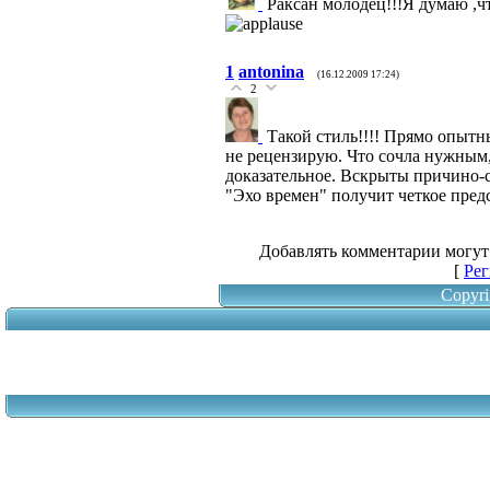
Раксан молодец!!!Я думаю ,ч
1
antonina
(16.12.2009 17:24)
2
Такой стиль!!!! Прямо опытн
не рецензирую. Что сочла нужным,
доказательное. Вскрыты причино-
"Эхо времен" получит четкое предс
Добавлять комментарии могут
[
Рег
Copyri