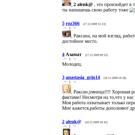
2 alenk@
, это произойдет в 
ты напишешь свою работу тоже
5
roz366
(17.12.2009 12:13)
1
Раксана, на мой взгляд, рабо
достойное место.
4
Азамат
(17.12.2009 09:53)
1
Молодец.
3
anastasia_grin14
(16.12.2009 19:28)
1
Раксан,умница!!!! Хорошая р
фактами! Несмотря на то,что у нас
Моя работа охватывает только пери
Мне кажется,работы дополняют др
2
alenk@
(16.12.2009 18:42)
1