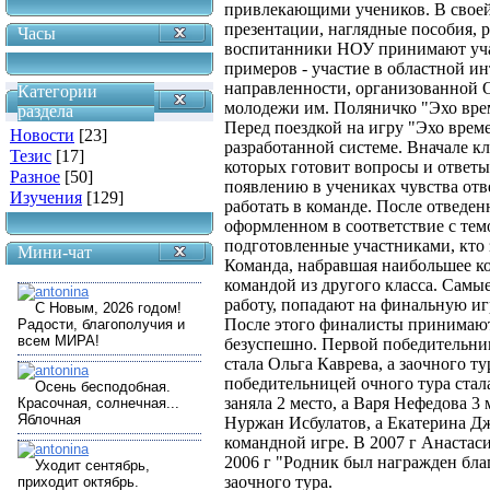
привлекающими учеников. В своей
презентации, наглядные пособия,
Часы
воспитанники НОУ принимают учас
примеров - участие в областной и
направленности, организованной 
Категории
молодежи им. Поляничко "Эхо вре
раздела
Перед поездкой на игру "Эхо врем
Новости
[23]
разработанной системе. Вначале кл
Тезис
[17]
которых готовит вопросы и ответы
Разное
[50]
появлению в учениках чувства отв
Изучения
[129]
работать в команде. После отведен
оформленном в соответствие с темо
подготовленные участниками, кто з
Мини-чат
Команда, набравшая наибольшее ко
командой из другого класса. Самы
работу, попадают на финальную иг
После этого финалисты принимают 
безуспешно. Первой победительни
стала Ольга Каврева, а заочного т
победительницей очного тура стал
заняла 2 место, а Варя Нефедова 3
Нуржан Исбулатов, а Екатерина Д
командной игре. В 2007 г Анастаси
2006 г "Родник был награжден бла
заочного тура.