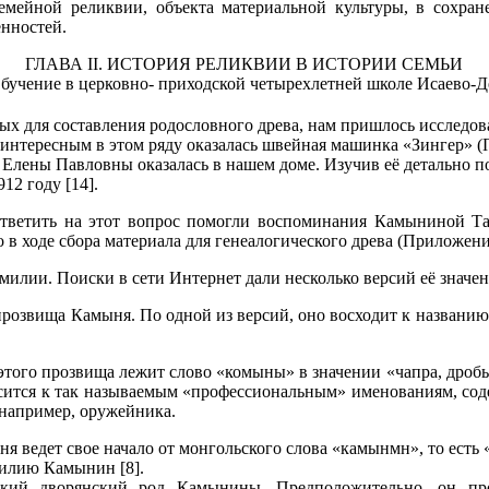
емейной реликвии, объекта материальной культуры, в сохран
нностей.
ГЛАВА II.
ИСТОРИЯ РЕЛИКВИИ В ИСТОРИИ СЕМЬИ
Обучение в
церковно- приходской четырехлетней школе Исаево-Д
х для составления родословного древа, нам пришлось исследов
нтересным в этом ряду оказалась швейная машинка «Зингер» (П
лены Павловны оказалась в нашем доме. Изучив её детально по
12 году [14].
Ответить на этот вопрос помогли воспоминания Камыниной Тат
 в ходе сбора материала для генеалогического древа (Приложение
амилии.
Поиски в сети Интернет дали несколько версий её значен
прозвища Камыня. По одной из версий, оно восходит к названи
 этого прозвища лежит слово «комыны» в
значении
«чапра, дроб
сится к так называемым «профессиональным» именованиям, сод
 например, оружейника.
я ведет свое начало от монгольского слова «камынмн», то есть 
илию Камынин [8].
кий дворянский род Камынины. Предположительно, он про