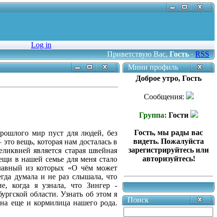
Log in
Приветствую Вас
,
Гость
·
RSS
Мини профиль
Доброе утро, Гость
Сообщения:
Группа:
Гости
Гость, мы рады вас
прошлого мир пуст для людей, без
видеть. Пожалуйста
 это вещь, которая нам досталась в
зарегистрируйтесь или
еликвией является старая швейная
авторизуйтесь!
ещи в нашей семье для меня стало
 главный из которых «О чём может
гда думала и не раз слышала, что
, когда я узнала, что Зингер -
ургской области. Узнать об этом я
Поиск
она еще и кормилица нашего рода.