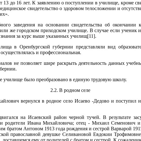
т 13 до 16 лет. К заявлению о поступлении в училище, кроме св
едицинское свидетельство о здоровом телосложении и отсутств
их».
бного заведения на основании свидетельства об окончании 
или же городском приходском училище. В случае если ученик и
знания за курс выше указанных училищ[11].
лища в Оренбургской губернии представляли вид образоват
осуществлялась и профессиональная.
алов не позволяет шире раскрыть деятельность данных учебн
бернии.
ое училище было преобразовано в единую трудовую школу.
2.2. В родном селе
йлович вернулся в родное село Исаево -Дедово и поступил н
вигался на Исаевский район черной тучей. В результате за
х и родители Ивана Михайловича; отец - Михаил Семенович и 
м братом Антоном 1913 года рождения и сестрой Варварой 1915
ской православной девушке Селивановой Евдокии Трофимовне
 доставшемся ему от родителей с братом и сестрой. К сожалени