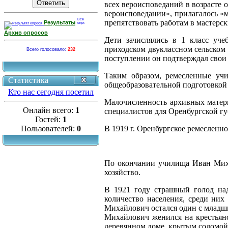
всех вероисповеданий в возрасте о
вероисповедании», прилагалось «м
препятствовать работам в мастерск
Результаты
Архив опросов
Дети зачислялись в 1 класс уче
приходском двуклассном сельском 
Всего голосовало:
232
поступлении он подтверждал свои 
Таким образом, ремесленные учи
Статистика
общеобразовательной подготовкой 
Кто нас сегодня посетил
Малочисленность архивных матери
Онлайн всего:
1
специалистов для Оренбургской гу
Гостей:
1
В
1919 г
. Оренбургское ремесленн
Пользователей:
0
По окончании училища Иван Миха
хозяйство.
В 1921 году страшный голод над
количество населения, среди ни
Михайлович остался один с младши
Михайлович женился на крестьян
деревянном доме, крытым соломой,