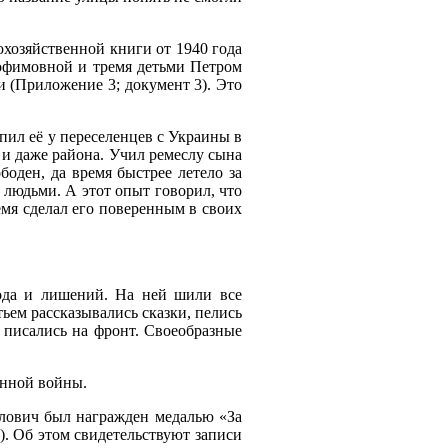
хозяйственной книги от 1940 года
рофимовной и тремя детьми Петром
и (Приложение 3; документ 3). Это
ил её у переселенцев с Украины в
 и даже района. Учил ремеслу сына
боден, да время быстрее летело за
 людьми. А этот опыт говорил, что
мя сделал его поверенным в своих
лода и лишений. На ней шили все
тьем рассказывались сказки, пелись
 писались на фронт. Своеобразные
енной войны.
лович был награжден медалью «За
). Об этом свидетельствуют записи