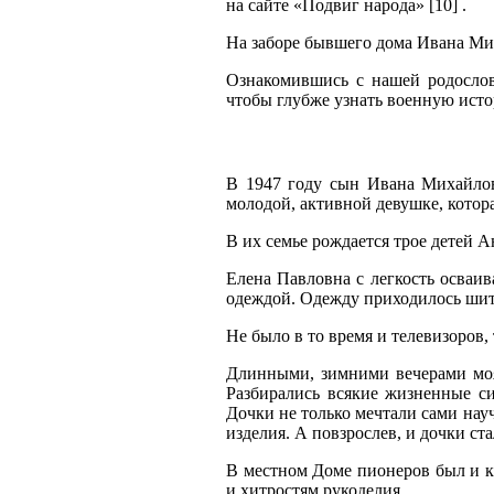
на сайте «Подвиг народа» [10] .
На заборе бывшего дома Ивана Мих
Ознакомившись с нашей родослов
чтобы глубже узнать военную исто
В 1947 году сын Ивана Михайлов
молодой, активной девушке, котора
В их семье рождается трое детей А
Елена Павловна с легкость осваив
одеждой. Одежду приходилось шить
Не было в то время и телевизоров, 
Длинными, зимними вечерами моя
Разбирались всякие жизненные с
Дочки не только мечтали сами нау
изделия. А повзрослев, и дочки ст
В местном Доме пионеров был и 
и хитростям рукоделия.