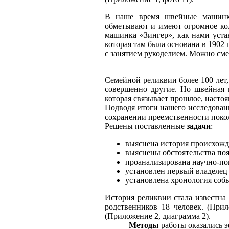
В наше время швейные машинки
обметывают и имеют огромное кол
машинка «Зингер», как нами уста
которая там была основана в 1902
с занятием рукоделием. Можно смел
Семейной реликвии более 100 лет
совершенно другие. Но швейная 
которая связывает прошлое, настоя
Подводя итоги нашего исследован
сохранении преемственности покол
Решены поставленные
задачи
:
выяснена история происхожд
выяснены обстоятельства по
проанализирована научно-поп
установлен первый владелец
установлена хронология соб
История реликвии стала известна
родственников 18 человек. (Прил
(Приложение 2, диаграмма 2).
Методы
работы оказались 