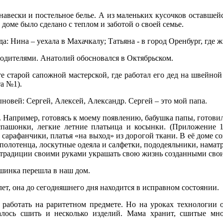
авески и постельное белье. А из маленьких кусочков оставшей
 доме было сделано с теплом и заботой о своей семье.
да: Нина – уехала в Махачкалу; Татьяна - в
город
Оренбург, где ж
родителями. Анатолий обосновался в Октябрьском.
е старой сапожной мастерской, где работал его дед на швейной 
та №1).
новей: Сергей, Алексей, Александр. Сергей – это мой папа.
 Например, г
отовясь к моему появлению, бабушка папы, готовил
пашонки, легкие летние платьица и косынки. (Приложение 1
сарафанчики, платья «на выход» из дорогой ткани. В её доме с
олотенца, лоскутные одеяла и салфетки, пододеяльники, намат
 традиции своими руками украшать свою жизнь созданными сво
шинка перешла в наш дом.
ет, она до сегодняшнего дня находится в исправном состоянии.
 работать на раритетном предмете. Но на уроках технологии 
алось сшить и несколько изделий. Мама хранит, сшитые мн