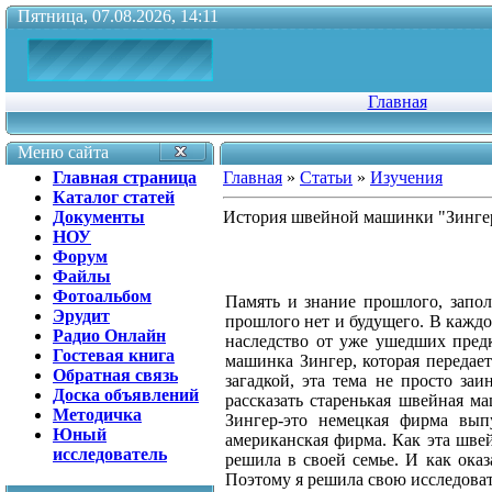
Пятница, 07.08.2026, 14:11
Главная
Меню сайта
Главная страница
Главная
»
Статьи
»
Изучения
Каталог статей
Документы
История швейной машинки "Зинге
НОУ
Форум
Файлы
Фотоальбом
Память и знание прошлого, запол
Эрудит
прошлого нет и будущего. В каждой
Радио Онлайн
наследство от уже ушедших предк
Гостевая книга
машинка Зингер, которая передает
Обратная связь
загадкой, эта тема не просто за
Доска объявлений
рассказать старенькая швейная ма
Методичка
Зингер-это немецкая фирма вып
Юный
американская фирма. Как эта швей
исследователь
решила в своей семье. И как ока
Поэтому я решила свою исследоват