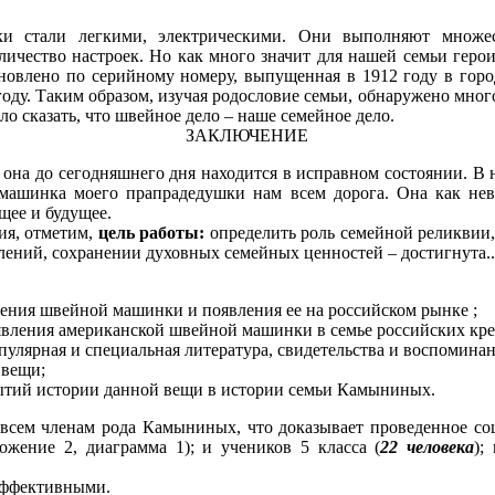
 стали легкими, электрическими. Они выполняют множе
ичество настроек. Но как много значит для нашей семьи геро
новлено по серийному номеру, выпущенная в 1912 году в горо
 году. Таким образом, изучая родословие семьи, обнаружено мно
о сказать, что швейное дело – наше семейное дело.
ЗАКЛЮЧЕНИЕ
, она до сегодняшнего дня находится в исправном состоянии. 
машинка моего прапрадедушки нам всем дорога. Она как не
щее и будущее.
ия, отметим,
цель работы:
определить роль семейной реликвии,
ений, сохранении духовных семейных ценностей – достигнута..
ения швейной машинки и появления ее на российском рынке ;
явления американской швейной машинки в семье российских кре
улярная и специальная литература, свидетельства и воспомина
 вещи;
ытий истории данной вещи в истории семьи Камыниных.
 всем членам рода Камыниных, что доказывает проведенное со
ожение 2, диаграмма 1); и учеников 5 класса (
22 человека
);
эффективными.