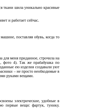
ся ткани шила уникально красивые
ивет и работает сейчас.
машине, поставляя обувь, когда то
а для меня приданное, строчила на
, фото 4). Так же прабабушка по
озданные ею изделия создавали уют
расники – не просто необходимые в
ими руками вещами.
освоены электрические, удобные в
ою первые вещи: фартук, тунику.