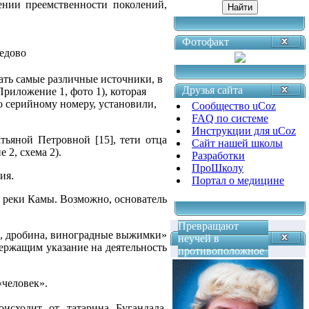
ении преемственности поколений,
Фотофакт
едово
ать самые различные источники, в
Друзья сайта
риложение 1, фото 1), которая
 серийному номеру, установили,
Сообщество uCoz
FAQ по системе
Инструкции для uCoz
ьяной Петровной [15], тети отца
Сайт нашей школы
 2, схема 2).
Разработки
ПроШколу
ия.
Портал о медицине
ю реки Камы. Возможно, основатель
Превращают
ь, дробина, виноградные выжимки»
неучей в
ержащим указание на деятельность
противоположное
«человек».
исходит от татарина Бугандала,