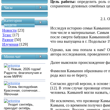
Цель работы:
определить роль с
сохранении духовных семейных це
Часы
2.1. 
Категории
раздела
Исследуя историю семьи Камынины
Новости
[23]
том числе и материальные.
Самым и
Тезис
[17]
после смерти бабушки Камыниной Е
Разное
[50]
что она выпущена в г. Подольске 19
Изучения
[129]
Однако, как она попала к нам? 
автора исследования, проведенного
Мини-чат
Далее выясняли происхождение ф
Фамилия
Камынин
образована от 
рода жил на ее берегу.
Согласно другой версии, в основе
[12]
.
В этом случае прозвище отно
человека. Камыней могли назвать,
Не исключено, что прозвище Камын
Камыня, со временем получил фам
В истории России имеется русс