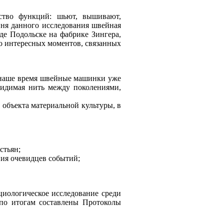
ство функций: шьют, вышивают,
иня данного исследования швейная
де Подольске на фабрике Зингера,
го интересных моментов, связанных
В наше время швейные машинки уже
видимая нить между поколениями,
 объекта материальной культуры, в
стьян;
ния очевидцев событий;
циологическое исследование среди
 по итогам составлены Протоколы