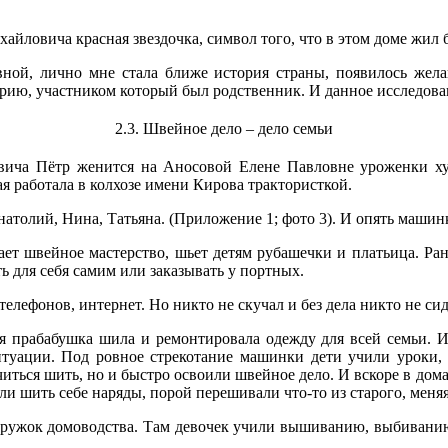
айловича красная звездочка, символ того, что в этом доме жил
ной, лично мне стала ближе история страны, появилось желан
рию, участником который был родственник. И данное исследован
2.3. Швейное дело – дело семьи
ича Пётр женится на Аносовой Елене Павловне уроженки ху
я работала в колхозе имени Кирова трактористкой.
натолий, Нина, Татьяна. (Приложение 1; фото 3). И опять маши
ает швейное мастерство, шьет детям рубашечки и платьица. Ра
 для себя самим или заказывать у портных.
телефонов, интернет. Но никто не скучал и без дела никто не сид
 прабабушка шила и ремонтировала одежду для всей семьи. И 
итуации. Под ровное стрекотание машинки дети учили уроки,
читься шить, но и быстро освоили швейное дело. И вскоре в д
али шить себе наряды, порой перешивали что-то из старого, меня
кружок домоводства. Там девочек учили вышиванию, выбиванию