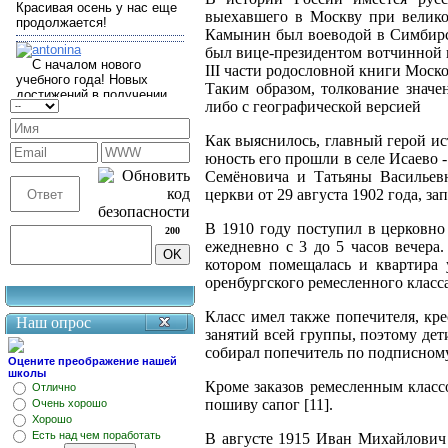
выехавшего в Москву при велик
Камынин был воеводой в Симбирс
был вице-президентом вотчинной к
III части родословной книги Моск
Таким образом, толкование значе
либо с географической версией
Как выяснилось, главный герой и
юность его прошли в селе Исаево 
Семёновича и Татьяны Васильев
церкви от 29 августа 1902 года, з
В 1910
году
поступил в церковно
200
ежедневно с 3 до 5 часов вечер
котором помещалась и квартира
оренбургского ремесленного класса
Класс имел также попечителя, кре
Наш опрос
занятий всей группы, поэтому дет
собирал попечитель по подписному
Оцените преображение нашей
школы
Кроме заказов ремесленным класс
Отлично
пошиву сапог [11].
Очень хорошо
Хорошо
Есть над чем поработать
В августе 1915 Иван Михайлович 