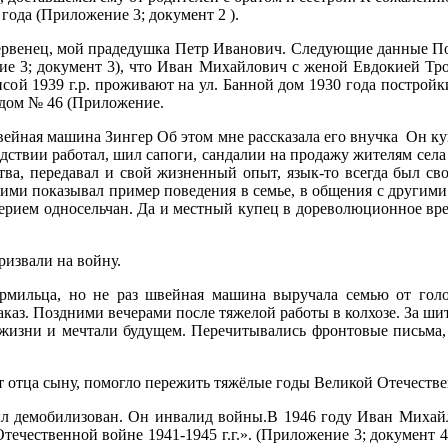
года (Приложение 3; документ 2 ).
первенец, мой прадедушка Петр Иванович. Следующие данные По
ие 3; документ 3), что Иван Михайлович с женой Евдокией Т
Раисой 1939 г.р. проживают на ул. Банной дом
1930 года постройк
 дом № 46 (Приложение.
швейная машина Зингер Об этом мне рассказала его внучка
Он куп
едствии работал, шил сапоги, сандалии на продажу жителям села
тва, передавал и свой жизненный опыт, язык-то всегда был сво
ими показывал пример поведения в семье, в общения с другими
ерием односельчан. Да и местный купец в дореволюционное вре
извали на войну.
ормильца, но не раз швейная машина выручала семью от го
заказ. Поздними вечерами после тяжелой работы в колхозе. За ши
 жизни и мечтали будущем. Перечитывались фронтовые письма,
т отца сыну, помогло пережить тяжёлые годы Великой Отечеств
л демобилизован. Он инвалид войны.В 1946 году Иван Михай
течественной войне 1941-1945 г.г.». (Приложение 3; документ 4