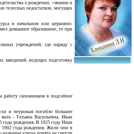
идетельства о рождении, «звании и
ии телесных недостатков, могущих
курса в начальном или церковно-
мел домашнее образование, то при
ельных учреждений, где наряду с
ых заведений, ведущих подготовку
а работу сапожником в подсобное
сухи и неурожая погибло большое
мать - Татьяна Васильевна. Иван
 года рождения. В 1925 году Иван
 1902 года рождения. Жили они в
ю название улицы понять не смогли