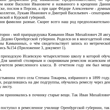
ом князе Василии Ивановиче и названного в крещении Дан
ке, послом в Персии, а при царе Фёдоре Алексеевиче - думн
оллегии, Лукьян Иванович и Дмитрий Васильевич - сенаторами.
овской и Курской губерний.
ния фамилии разные. Скорее всего наш род предположительно
стории - мой прапрадедушка Камынин Иван Михайлович 28 авгус
- Дедово Оренбургской губернии. Родился он в многодетной се
ны Камыниных, о чём свидетельствует запись из метрическо
апись №154 (Приложение 3, документ 1).
 приходскую Исаевскую четырехлетнию школу в которой обуча
а. Для занятий столярным и скорняжным ремеслом исаевским о
 учителя ремесленного класса. В отчетном году им был мещ
.
стьянина этого села Степана Токарева, избранного в 1899 год
и, разделившись на две подгруппы, обучались ремеслу через де
 листу.
ом принимались в починку старые вещи. Так Иван Михайлович
поступил в ремесленное училище Оренбургской губернии, так