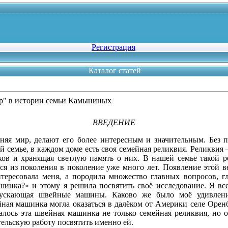
Регистрация
Каталог статей
р" в истории семьи Камыниных
ВВЕДЕНИЕ
няя мир, делают его более интересным и значительным. Без 
 семье, в каждом доме есть своя семейная реликвия. Реликвия –
ов и хранящая светлую память о них. В нашей семье такой р
ся из поколения в поколение уже много лет. Появление этой в
интересовала меня, а породила множество главных вопросов,
шинка?» и этому я решила посвятить своё исследование. Я все
ускающая швейные машины. Каково же было моё удивление
ная машинка могла оказаться в далёком от Америки селе Оренб
залось эта швейная машинка не только семейная реликвия, но 
ельскую работу посвятить именно ей.