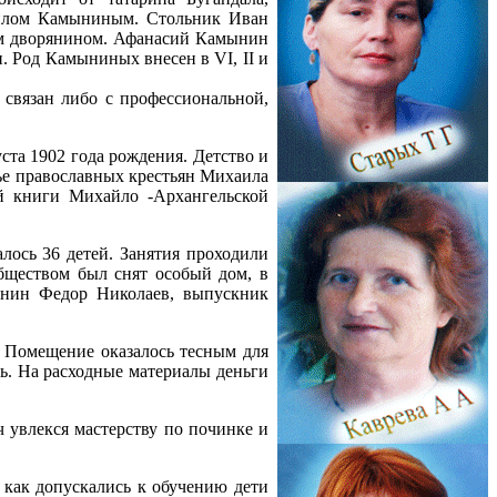
иилом Камыниным. Стольник Иван
ым дворянином. Афанасий Камынин
 Род Камыниных внесен в VI, II и
 связан либо с профессиональной,
та 1902 года рождения. Детство и
мье православных крестьян Михаила
й книги Михайло -Архангельской
лось 36 детей. Занятия проходили
бществом был снят особый дом, в
анин Федор Николаев, выпускник
у. Помещение оказалось тесным для
нь. На расходные материалы деньги
 увлекся мастерству по починке и
 как допускались к обучению дети