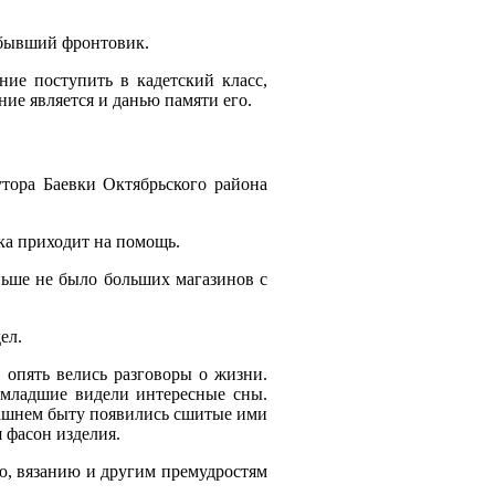
 бывший фронтовик.
ие поступить в кадетский класс,
ие является и данью памяти его.
тора Баевки Октябрьского района
нка приходит на помощь.
ньше не было больших магазинов с
ел.
опять велись разговоры о жизни.
 младшие видели интересные сны.
омашнем быту появились сшитые ими
я фасон изделия.
, вязанию и другим премудростям