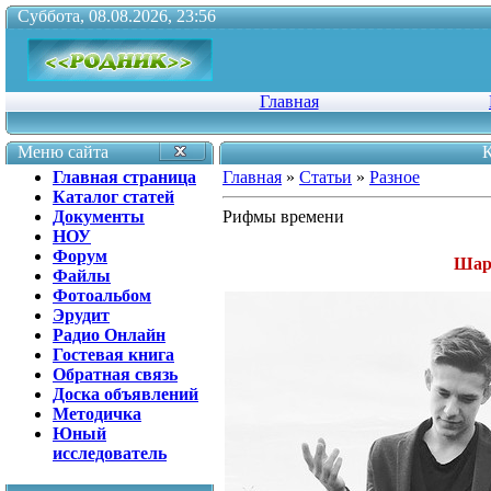
Суббота, 08.08.2026, 23:56
Главная
Меню сайта
К
Главная страница
Главная
»
Статьи
»
Разное
Каталог статей
Документы
Рифмы времени
НОУ
Форум
Шар
Файлы
Фотоальбом
Эрудит
Радио Онлайн
Гостевая книга
Обратная связь
Доска объявлений
Методичка
Юный
исследователь