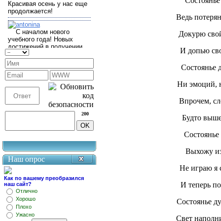
Состоянье
Ведь потерян
Докурю свой
И допью сво
Состоянье 
Ни эмоций, н
Впрочем, сл
200
Будто вышел
Состоянье 
Выхожу из
Наш опрос
Не играю я 
Как по вашему преобразился
И теперь по
наш сайт?
Отлично
Хорошо
Состоянье ду
Плохо
Ужасно
Свет наполн