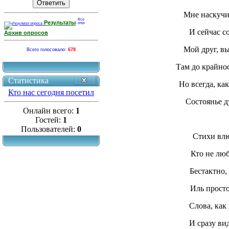
Мне наскучи
Результаты
И сейчас с
Архив опросов
Мой друг, вы
Всего голосовало:
678
Там до крайнос
Статистика
Но всегда, ка
Кто нас сегодня посетил
Состоянье д
Онлайн всего:
1
Гостей:
1
Пользователей:
0
Стихи влюбленн
Кто не любил, в
Бестактно, скаже
Иль просто стран
Слова, как ноты
И сразу видн