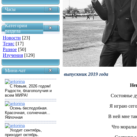
Часы
Категории
раздела
Новости
[23]
Тезис
[17]
Разное
[50]
Изучения
[129]
Мини-чат
выпускник 2019 года
Не
Состоянье 
Я играю сего
В ней мне так
Что моральн