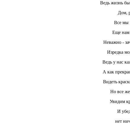
Ведь жизнь бы
Дом, р
Все мы 
Еще нам
Неважно - зач
Изредка мо
Ведь у нас к
А как прекра
Видеть краск
Но все же
Увидим к
И убед
нет ни