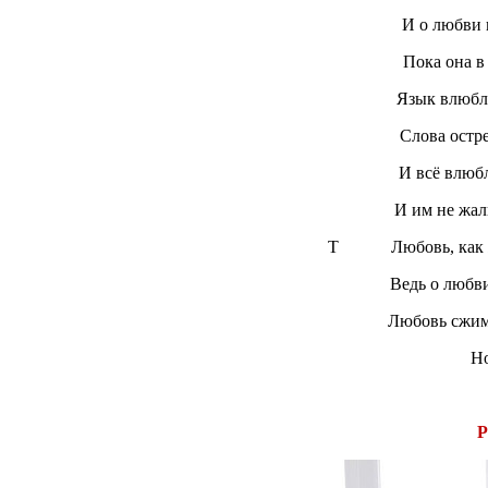
И о любви все
Пока она в се
Язык влюбленных
Слова острее
И всё влюбленн
И им не жаль
Т Любовь, как жиз
Ведь о любви 
Любовь сжимает 
Но убивае
Р