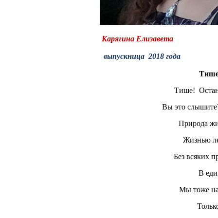
Карягина Елизавета
выпускница 2018 года
Тише
Тише! Остан
Вы это слышите?
Природа жи
Жизнью ле
Без всяких п
В еди
Мы тоже на
Только