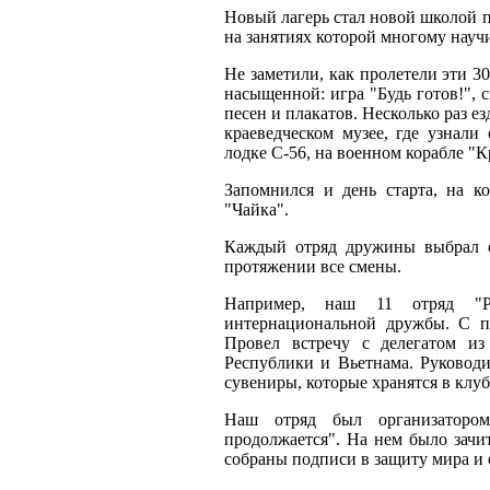
Новый лагерь стал новой школой 
на занятиях которой многому науч
Не заметили, как пролетели эти 3
насыщенной: игра "Будь готов!", 
песен и плакатов. Несколько раз е
краеведческом музее, где узнали
лодке С-56, на военном корабле "
Запомнился и день старта, на к
"Чайка".
Каждый отряд дружины выбрал с
протяжении все смены.
Например, наш 11 отряд "Р
интернациональной дружбы. С п
Провел встречу с делегатом из
Республики и Вьетнама. Руковод
сувениры, которые хранятся в клу
Наш отряд был организаторо
продолжается". На нем было зачи
собраны подписи в защиту мира и