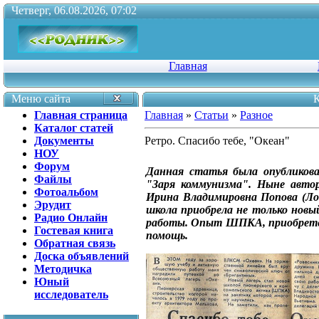
Четверг, 06.08.2026, 07:02
Главная
Меню сайта
К
Главная страница
Главная
»
Статьи
»
Разное
Каталог статей
Документы
Ретро. Спасибо тебе, "Океан"
НОУ
Форум
Данная статья была опубликова
Файлы
"Заря коммунизма". Ныне авт
Фотоальбом
Ирина Владимировна Попова (Лог
Эрудит
школа приобрела не только новы
Радио Онлайн
работы. Опыт ШПКА, приобретенн
Гостевая книга
помощь.
Обратная связь
Доска объявлений
Методичка
Юный
исследователь