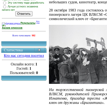
небольших судов, кинотеатр, конц
Эту систему надо доработать
Лучше устного экзамена
28 октября 1983 года состоялось
ничего нет
пионерского лагеря ЦК ВЛКСМ «О
символический ключ от «Бриганти
Результаты
Архив опросов
Всего голосовало:
982
Статистика
Кто нас сегодня посетил
Онлайн всего:
1
Гостей:
1
Пользователей:
0
На торжественной пионерской л
ВЛКСМ, руководителей Приморско
Игнатенко, бригадир треста «Ж
ключ от дружины «Бригантина».