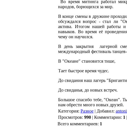
Во время митинга работал микр
народов, борющихся за мир.
В конце смены в дружине проходи
обсуждался вопрос - стал ли "О
актива. Итогом нашей работы и 
навыков. Во время её проведени
чему он научился.
В день закрытия лагерной см
международный фестиваль танцев-8
В "Океане" становится тише,
Тает быстрое время чудес.
До свидания наш лагерь "Бриганти
До свиданья, до новых встреч.
Большое спасибо тебе, "Океан". Т
нам обрести много новых друзей.
Категория
:
Разное
|
Добавил
:
anton
Просмотров
:
990
|
Комментарии
:
1
Всего комментариев
:
1