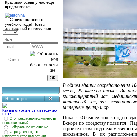
200
В одном здании сосредоточены 10
мест, 20 классов школы, 30 пом
киноконцертный зал, медицински
Наш опрос
читальный зал, зал электронны
интернет-центр и др.
Как вы относитетсь к введению
ЕГЭ?
Пока в «Океане» только одно здан
Это прекрасная возможность
Вскоре по соседству появится «Па
проверки знаний
Нейтральное отношение
строительства сюда ежемесячно см
Отрицательно, это
школьников. В их расположени
издевательство над детьми