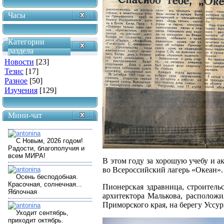
Часы
Категории
раздела
Новости
[23]
Тезис
[17]
Разное
[50]
Изучения
[129]
Мини-чат
В этом году за хорошую учебу и 
во Всероссийский лагерь «Океан».
Пионерская здравница, строительс
архитектора Малькова, расположи
Приморского края, на берегу Уссур