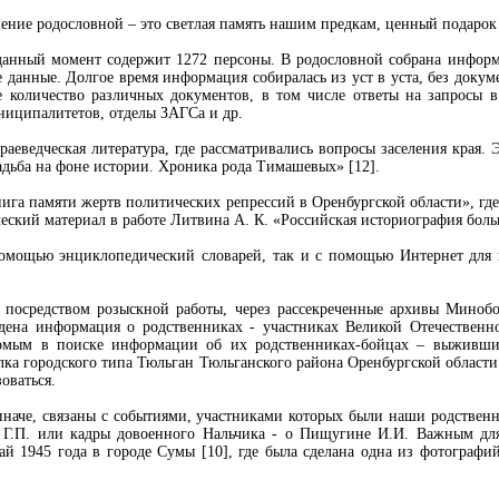
ение родословной – это светлая память нашим предкам, ценный подаро
 данный момент содержит 1272 персоны. В родословной собрана инфор
 данные. Долгое время информация собиралась из уст в уста, без доку
 количество различных документов, в том числе ответы на запросы 
ниципалитетов, отделы ЗАГСа и др.
раеведческая литература, где рассматривались вопросы заселения края. 
адьба на фоне истории. Хроника рода Тимашевых» [12].
ига памяти жертв политических репрессий в Оренбургской области», где
ческий материал в работе Литвина А. К. «Российская историография боль
помощью энциклопедический словарей, так и с помощью Интернет для
 посредством розыскной работы, через рассекреченные архивы Минобо
ена информация о родственниках - участниках Великой Отечественн
мым в поиске информации об их родственниках-бойцах – выживших
лка городского типа Тюльган Тюльганского района Оренбургской облас
оваться.
иначе, связаны с событиями, участниками которых были наши родствен
 Г.П. или кадры довоенного Нальчика - о Пищугине И.И. Важным дл
й 1945 года в городе Сумы [10], где была сделана одна из фотографи