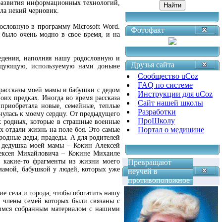
 развития информационных технологий,
ала некий черновик.
одословную в программу
Microsoft
Word
.
Фотофакт
было очень модно в свое время, и на
ведения, наполняя нашу родословную и
Друзья сайта
ледующую, используемую нами доныне
Сообщество uCoz
FAQ по системе
е рассказы моей мамы и бабушки с дедом
Инструкции для uCoz
их предках. Иногда во время рассказа
Сайт нашей школы
приобретала новые, семейные, теплые
Разработки
нулась к моему сердцу. От предыдущего
ПроШколу
х родных, которые в страшные военные
Портал о медицине
х отдали жизнь на поле боя. Это самые
родные деды, прадеды. А для родителей
в дедушка моей мамы – Кокин Алексей
ексея Михайловича – Кокине Михаиле
ы какие-то фрагменты из жизни моего
Превращают
мамой, бабушкой у людей, которых уже
неучей в
противоположное
е села и города, чтобы обогатить нашу
 члены семей которых были связаны с
лимся собранным материалом с нашими