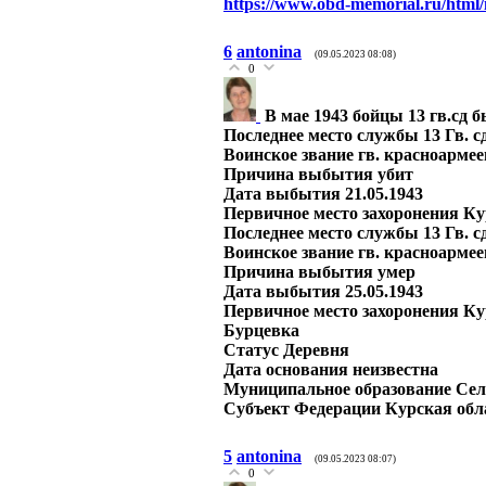
https://www.obd-memorial.ru/html
6
antonina
(09.05.2023 08:08)
0
В мае 1943 бойцы 13 гв.сд 
Последнее место службы 13 Гв. с
Воинское звание гв. красноармее
Причина выбытия убит
Дата выбытия 21.05.1943
Первичное место захоронения Кур
Последнее место службы 13 Гв. с
Воинское звание гв. красноармее
Причина выбытия умер
Дата выбытия 25.05.1943
Первичное место захоронения Кур
Бурцевка
Статус Деревня
Дата основания неизвестна
Муниципальное образование Сель
Субъект Федерации Курская обл
5
antonina
(09.05.2023 08:07)
0