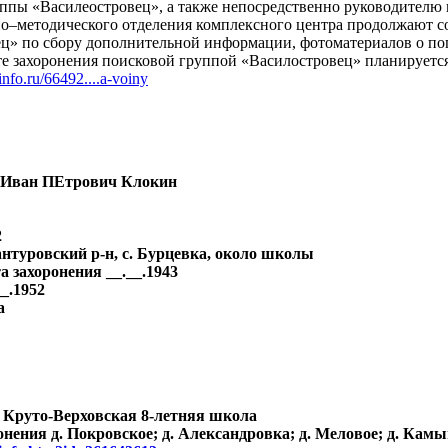
руппы «Василеостровец», а также непосредственно руководителю
о–методического отделения комплексного центра продолжают с
ц» по сбору дополнительной информации, фотоматериалов о по
те захоронения поисковой группой «Василостровец» планируетс
info.ru/66492....a-voiny
 Иван ПЕтрович Клокин
2
нтуровский р-н, с. Бурцевка, около школы
а захоронения __.__.1943
_.1952
а
 Круто-Верховская 8-летняя школа
онения д. Покровское; д. Александровка; д. Меловое; д. Ка