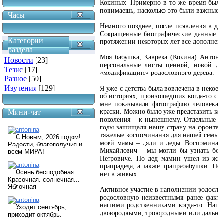
Кокиных. Примерно в то же время был
понимаешь, насколько это были важные
Часы
Немного позднее, после появления в 
Сокращенные биографические данные 
Категории
протяжении некоторых лет все дополне
раздела
Моя бабушка, Каврева (Кокина) Антон
Новости
[23]
персональные листы ценной, новой 
Тезис
[17]
«модификацию» родословного дерева.
Разное
[50]
Изучения
[129]
Я уже с детства была вовлечена в неко
об историях, произошедших когда-то 
мне показывали фотографию человека
Мини-чат
краски. Можно было уже представить к
поколения – к нынешнему. Отдельные 
годы защищали нашу страну на фронтах
тяжелые воспоминания для нашей семьи
моей мамы – дяди и деды. Воспомина
Михайлович – мы могли бы узнать б
Петровиче. Но дед мамин ушел из жи
прапрадеда, а также прапрабабушки. 
нет в живых.
Активное участие в наполнении родосл
родословную неизвестными ранее фак
нашими родственниками когда-то. На
двоюродными, троюродными или дальни