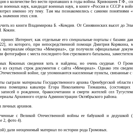
ия о количестве без вести пропавших в годы войны. Кривошеев Г.Ф., со
и военных наук, кандидат военных наук, в книге «Россия и СССР в во
смотрел именно эту тему. Там мы познакомились с самими понятиями «
 значения этих слов.
ить из книги Владимирова Б. «Комдив. От Синявинских высот до Эльб
П. Кокин.
принес Интернет, как отдельные его специальные порталы с базами дан
22], из которого, при непосредственной помощи Дмитрия Корякина, 
ь к материалам общества «Мемориал», где получили официальные доку
 фотографии с места последнего боя стрелкового батальона, заместител
мых Кокиных сведения хоть и найдены, но очень скудные. О Гром
 из скупых строк документов с сайта «Мемориал». Однако эти сведе
Отечественной войне, где упоминаются населенные пункты, связанные с
 сыграли материалы Государственного архива Оренбургской области (
дина помещика кавалера Егора Николаевича Тимашева, (состоящих
 записей о рождении, бракосочетании и смерти жителей сел Тугустем
атериалы Архивного отдела Администрации Октябрьского района.
ы личных архивов.
лученные с Великой Отечественной войны ее бабушкой и дедушкой 
 2, фото 4).
й) дали неоценимый материал по истории рода Громовых.