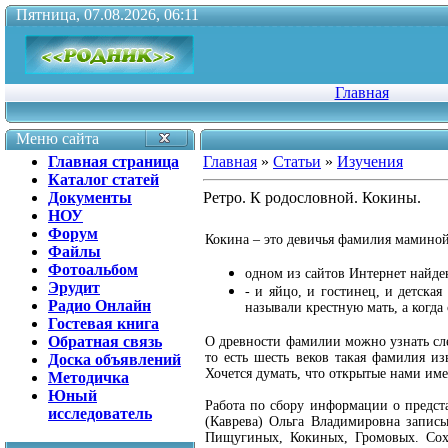
Пятница, 07.08.2026, 06:11
Главная
Меню сайта
Главная страница
Главная
»
Статьи
»
Изучения
Каталог статей
Документы
Ретро. К родословной. Кокины.
НОУ
Форум
Кокина – это девичья фамилия мамино
Файлы
Фотоальбом
одном из сайтов Интернет найде
Эрудит
- и яйцо, и гостинец, и детска
Радио Онлайн
называли крестную мать, а когда
Гостевая книга
Обратная связь
О древности фамилии можно узнать сл
то есть шесть веков такая фамилия и
Доска объявлений
Хочется думать, что открытые нами им
Методичка
Юный
Работа по сбору информации о предста
исследователь
(Каврева) Ольга Владимировна запис
Пищугиных, Кокиных, Громовых. Сох