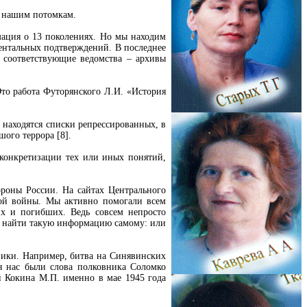
к нашим потомкам.
мация о 13 поколениях. Но мы находим
ментальных подтверждений. В последнее
в соответствующие ведомства – архивы
Это работа Футорянского Л.И. «История
 находятся списки репрессированных, в
шого террора [8].
 конкретизации тех или иных понятий,
роны России. На сайтах Центрального
ой войны. Мы активно помогали всем
 и погибших. Ведь совсем непросто
ти найти такую информацию самому: или
ники. Например, битва на Синявинских
я нас были слова полковника Соломко
й Кокина М.П. именно в мае 1945 года