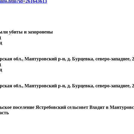
/info.htm?id=261643613
были убиты и захоронены
д
ц
ская обл., Мантуровский р-н, д. Бурцевка, северо-западнее, 
д
ц
ская обл., Мантуровский р-н, д. Бурцевка, северо-западнее, 
ское поселение Ястребовский сельсовет Входит в Мантуров
асть