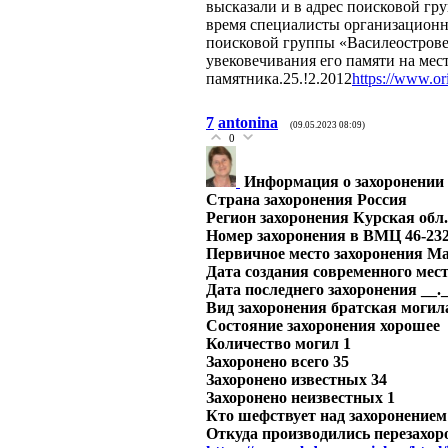
высказали и в адрес поисковой г
время специалисты организационн
поисковой группы «Василеострове
увековечивания его памяти на мес
памятника.25.!2.2012
https://www.or
7
antonina
(09.05.2023 08:09)
0
Информация о захоронении
Страна захоронения Россия
Регион захоронения Курская обл.
Номер захоронения в ВМЦ 46-23
Первичное место захоронения Ма
Дата создания современного мест
Дата последнего захоронения __._
Вид захоронения братская могил
Состояние захоронения хорошее
Количество могил 1
Захоронено всего 35
Захоронено известных 34
Захоронено неизвестных 1
Кто шефствует над захоронением
Откуда производились перезахор