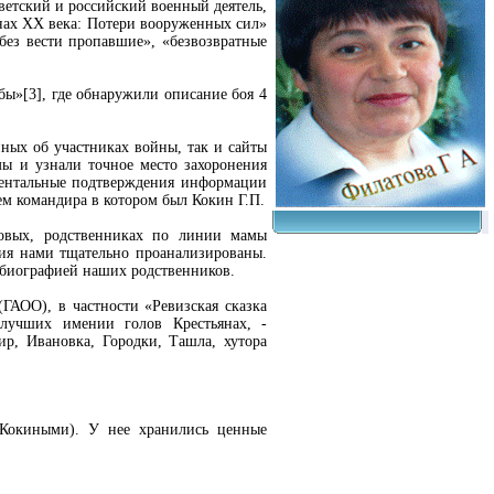
ветский и российский военный деятель,
йнах XX века: Потери вооруженных сил»
без вести пропавшие», «безвозвратные
ы»[3], где обнаружили описание боя 4
ных об участниках войны, так и сайты
мы и узнали точное место захоронения
ментальные подтверждения информации
ем командира в котором был Кокин Г.П.
овых, родственниках по линии мамы
ния нами тщательно проанализированы.
 биографией наших родственников.
ГАОО), в частности «Ревизская сказка
 лучших имении голов Крестьянах, -
ир, Ивановка, Городки, Ташла, хутора
(Кокиными). У нее хранились ценные