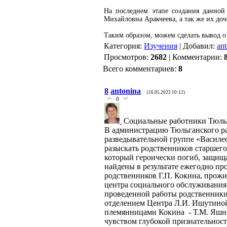
На последнем этапе создания данно
Михайловна Аракчеева, а так же их до
Таким образом, можем сделать вывод о
Категория
:
Изучения
|
Добавил
:
an
Просмотров
:
2682
|
Комментарии
:
Всего комментариев
:
8
8
antonina
(16.05.2023 10:12)
0
Социальные работники Тюльг
В администрацию Тюльганского р
разведывательной группе «Василео
разыскать родственников старшего
который героически погиб, защищ
найдены в результате ежегодно п
родственников Г.П. Кокина, прож
центра социального обслуживания
проведенной работы родственник
отделением Центра Л.И. Ишутиной
племянницами Кокина - Т.М. Яшник
чувством глубокой признательност