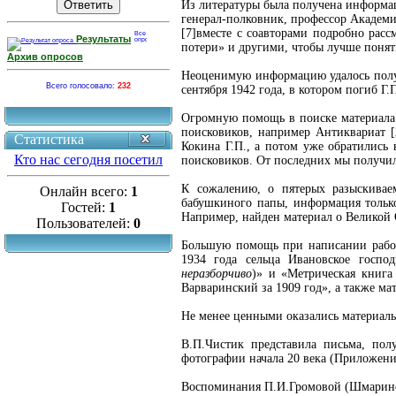
Из литературы была получена информац
генерал-полковник, профессор Академи
[7]вместе с соавторами подробно рас
Результаты
потери» и другими, чтобы лучше понять
Архив опросов
Неоценимую информацию удалось получ
Всего голосовало:
232
сентября 1942 года, в котором погиб Г.
Огромную помощь в поиске материала 
поисковиков, например Антиквариат [
Статистика
Кокина Г.П., а потом уже обратилис
Кто нас сегодня посетил
поисковиков. От последних мы получили
К сожалению, о пятерых разыскивае
Онлайн всего:
1
бабушкиного папы, информация только
Гостей:
1
Например, найден материал о Великой 
Пользователей:
0
Большую помощь при написании работы
1934 года сельца Ивановское госпо
неразборчиво
)» и «Метрическая книга
Варваринский за 1909 год», а также м
Не менее ценными оказались материал
В.П.Чистик представила письма, по
фотографии начала 20 века (Приложение
Воспоминания П.И.Громовой (Шмарино