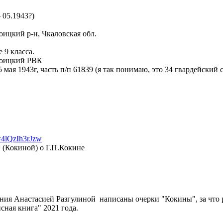
 05.1943?)
ицкий р-н, Чкаловская обл.
 9 класса.
роицкий РВК
мая 1943г, часть п/п 61839 (я так понимаю, это 34 гвардейский
=4lQzIh3rJzw
 (Кокиной) о Г.П.Кокине
ния Анастасией Разгулиной написаны очерки "Кокины", за что р
сная книга" 2021 года.