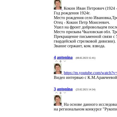
Кокин Иван Петрович (1924 -
Год рождения 1924г.
Место рождения село Ивановка,Тро
Отец - Кокин Петр Моисеевич.
Ушел на фронт добровольцем после
Место призыва Чкаловская обл. Т
Прекращение письменной связи с 5 
гвардейской стрелковой дивизии).
Звание сержант, ком. взвода.
4
antonina
(08.05.2023 15:41)
0
https://m.youtube.com/watch?v
Видео интервью с К.М.Аракчеевой
3
antonina
(23.02.2021 14:54)
0
На основе данного исследова
на региональном конкурсе "Рукопи