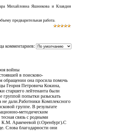
мара Михайловна Яшникова и Клавдия
бъему предварительная работа.
да комментариев:
ероя войны
тоявшей в поисково-
ем обращении она просила помочь
ады Геория Петровича Кокина,
ки старшего лейтенанта были
е группой попытки разыскать
а не дали.Работники Комплексного
ковой группе. В результате
зационно-методическим
тесная связь с родными
 К.М. Аракчеевой (г.Оренбург).С
де. Слова благодарности они