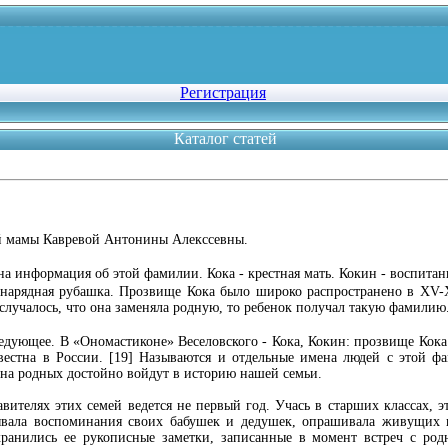
Регистрация
Каталог статей
й мамы Кавревой Антонины Алекссевны.
на информация об этой фамилии. Кока - крестная мать. Кокин - воспитан
я нарядная рубашка. Прозвище Кока было широко распространено в XV-
 случалось, что она заменяла родную, то ребенок получал такую фамилию
едующее. В «Ономастиконе» Веселовского - Кока, Кокин: прозвище Кока
звестна в России. [19] Называются и отдельные имена людей с этой 
ена родных достойно войдут в историю нашей семьи.
вителях этих семей ведется не первый год. Учась в старших классах, э
ывала воспоминания своих бабушек и дедушек, опрашивала живущих 
ранились ее рукописные заметки, записанные в момент встреч с ро