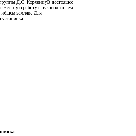
 группы Д.С. КорякинуВ настоящее
овместную работу с руководителем
гибшем земляке.Для
я установка
мышинка