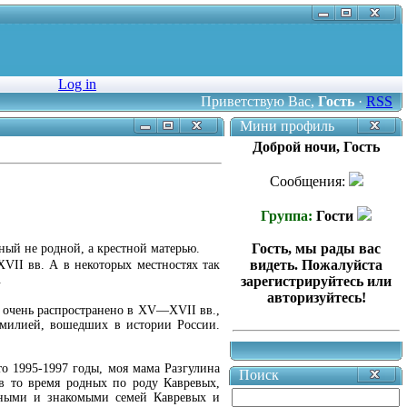
Log in
Приветствую Вас
,
Гость
·
RSS
Мини профиль
Доброй ночи, Гость
Сообщения:
Группа:
Гости
Гость, мы рады вас
ный не родной, а крестной матерью.
видеть. Пожалуйста
XVII вв. А в некоторых местностях так
.
зарегистрируйтесь или
авторизуйтесь!
 очень распространено в XV—XVII вв.,
фамилией, вошедших в истории России.
то 1995-1997 годы, моя мама Разгулина
Поиск
в то время родных по роду Кавревых,
дными и знакомыми семей Кавревых и