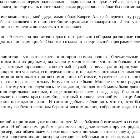
а составлена первая родословная – нарисована от руки. Сейчас, в век
 шаги, но еще очень простенькие, такая родословная сейчас бы напомин
доме компьютера, мой дядя, мамин брат Каврев Алексей перенес эту р
были заключены в наипростейшие кружочки и квадратики. И это уже 
ния и изменения вносились в этот вариант.
ина Алексеевна достаточно долго и тщательно собирала различные с
для нас информацией. Она же создала в специальной программе с
е таинство – узнавать секреты и истории о своих родных. Увлекательны
с ними или их родными, вызывали у меня желание узнать побольше о мо
, с которым произошел конкретный случай, и звучащая история уже 
онкретного человека, его переживания, и невидимая ниточка незримо тя
эмоции возникают при воспоминаниях об отваге, мужестве всех наши
, кто-то сражался в тылу. Безучастных не было. Многие из моих родны
. Потому что это случилось не так давно, это для моей мамы были двою
ния еще дышат жизнью, и еще некоторое время назад, когда был жи
ольше о нашем красноармейце, который прошел всю войну – отце Ал
зни неожиданно рано. И сложно добыть сейчас хоть что-то, хотя б
Поэтому особенно свято мы бережем воспоминания, собранные когда-то 
овной я принимаю уже несколько лет. Мы с бабушкой выезжаем в соседни
тами. Этой информацией мы делимся с представителями других родов,
пример, мы обмениваемся персональными листами, фотографиями, де
ми родственниками, которым история своей семьи интересна, важна.