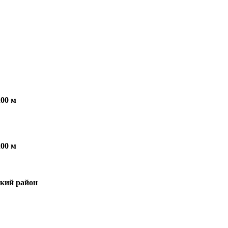
200 м
200 м
ский район