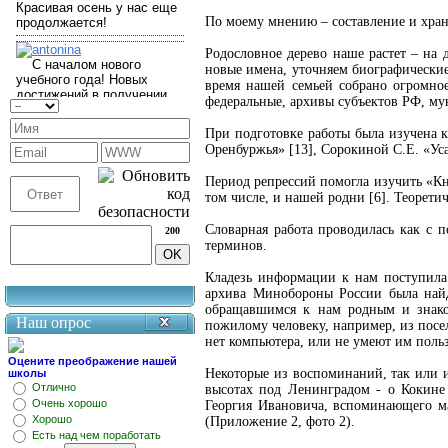
По моему мнению – составление и хран
Родословное дерево наше растет – на
новые имена, уточняем биографические
время нашей семьей собрано огромное
федеральные, архивы субъектов РФ, му
При подготовке работы была изучена к
Оренбуржья» [13], Сорокиной С.Е. «Ус
Период репрессий помогла изучить «Кн
том числе, и нашей родни [6]. Теорети
Словарная работа проводилась как с 
200
терминов.
Кладезь информации к нам поступила
архива Минобороны России была найд
обращавшимся к нам родным и знако
Наш опрос
пожилому человеку, например, из посе
нет компьютера, или не умеют им польз
Оцените преображение нашей
Некоторые из воспоминаний, так или 
школы
Отлично
высотах под Ленинградом - о Кокине
Очень хорошо
Георгия Ивановича, вспоминающего ма
Хорошо
(Приложение 2, фото 2).
Есть над чем поработать