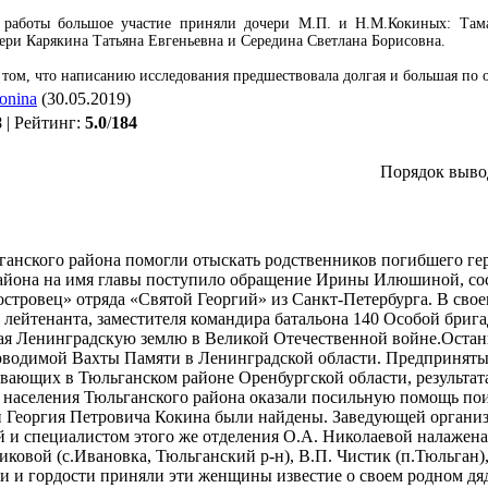
й работы большое участие приняли дочери М.П. и Н.М.Кокиных: Та
чери Карякина Татьяна Евгеньевна и Середина Светлана Борисовна.
 том, что написанию исследования предшествовала долгая и большая по о
tonina
(30.05.2019)
8
|
Рейтинг
:
5.0
/
184
Порядок выво
анского района помогли отыскать родственников погибшего г
айона на имя главы поступило обращение Ирины Илюшиной, сос
стровец» отряда «Святой Георгий» из Санкт-Петербурга. В сво
 лейтенанта, заместителя командира батальона 140 Особой бриг
ая Ленинградскую землю в Великой Отечественной войне.Остан
роводимой Вахты Памяти в Ленинградской области. Предприняты
ивающих в Тюльганском районе Оренбургской области, результат
 населения Тюльганского района оказали посильную помощь поис
и Георгия Петровича Кокина были найдены. Заведующей органи
 и специалистом этого же отделения О.А. Николаевой налажена 
овой (с.Ивановка, Тюльганский р-н), В.П. Чистик (п.Тюльган),
и и гордости приняли эти женщины известие о своем родном дя